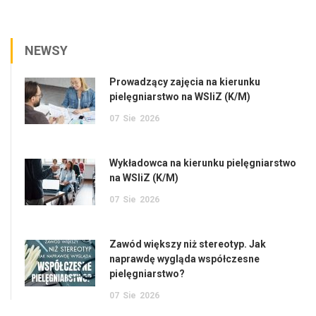
NEWSY
Prowadzący zajęcia na kierunku
pielęgniarstwo na WSIiZ (K/M)
07
Sie
2026
Wykładowca na kierunku pielęgniarstwo
na WSIiZ (K/M)
07
Sie
2026
Zawód większy niż stereotyp. Jak
naprawdę wygląda współczesne
pielęgniarstwo?
07
Sie
2026