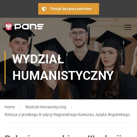
Twoje bezpieczeństwo
WYDZIAŁ
HUMANISTYCZNY
Home
Wydział Humanistyczny
Relacja z przebiegu III edycji Regionalnego Konkursu Języka Angielskiego