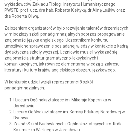
wykładowców Zakładu Filologii Instytutu Humanistycznego
PWSTE: prof. ucz. dra hab. Roberta Kiełtykę, dr Alinę Leśkiw oraz
dra Roberta Oliwę.
Założeniem organizatorów było rozwijanie talentów drzemiących
w młodzieży szkół ponadgimnazjalnych poprzez propagowanie
znajomości języka angielskiego. Uczestnikom konkursu
umożliwiono sprawdzenie posiadanej wiedzy w kontakcie z kadrą
dydaktyczną szkoły wyższej. Uczniowie musieli wykazać się
znajomością struktur gramatyczno-leksykalnych i
komunikacyjnych, jak również elementarną wiedzą z zakresu
literatury i kultury krajów angielskiego obszaru językowego.
W konkursie udział wzięli reprezentanci 8 szkół
ponadgimnazjalnych:
I Liceum Ogólnokształcące im. Mikołaja Kopernika w
Jarosławiu
Liceum Ogólnokształcące im. Komisji Edukacji Narodowej w
Dynowie
Zespół Szkół Budowlanych i Ogólnokształcących im. Króla
Kazimierza Wielkiego w Jarosławiu