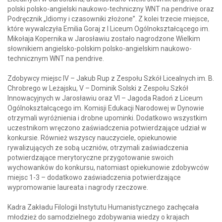
polski polsko-angielski naukowo-techniczny WNT na pendrive oraz
Podręcznik „Idiomy i czasowniki złożone”. Z kolei trzecie miejsce,
które wywalczyła Emilia Goraj z I Liceum Ogólnokształcącego im.
Mikołaja Kopernika w Jarosławiu zostało nagrodzone Wielkim
słownikiem angielsko-polskim polsko-angielskim naukowo-
technicznym WNT na pendrive.
Zdobywcy miejsc IV – Jakub Rup z Zespołu Szkół Licealnych im. B.
Chrobrego w Leżajsku, V – Dominik Solski z Zespołu Szkół
Innowacyjnych w Jarosławiu oraz VI – Jagoda Radoń z Liceum
Ogólnokształcącego im. Komisji Edukacji Narodowej w Dynowie
otrzymali wyróżnienia i drobne upominki. Dodatkowo wszystkim
uczestnikom wręczono zaświadczenia potwierdzające udział w
konkursie. Również wszyscy nauczyciele, opiekunowie
rywalizujących ze sobą uczniów, otrzymali zaświadczenia
potwierdzające merytoryczne przygotowanie swoich
wychowanków do konkursu, natomiast opiekunowie zdobywców
miejsc 1-3 – dodatkowo zaświadczenia potwierdzające
wypromowanie laureata i nagrody rzeczowe.
Kadra Zakładu Filologii Instytutu Humanistycznego zachęcała
młodzież do samodzielnego zdobywania wiedzy o krajach