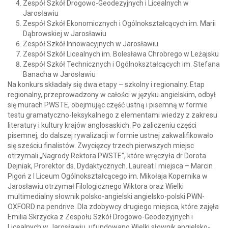
Zespół Szkół Drogowo-Geodezyjnych i Licealnych w
Jarosławiu
Zespół Szkół Ekonomicznych i Ogólnokształcących im. Marii
Dąbrowskiej w Jarosławiu
Zespół Szkół Innowacyjnych w Jarosławiu
Zespół Szkół Licealnych im. Bolesława Chrobrego w Leżajsku
Zespół Szkół Technicznych i Ogólnokształcących im. Stefana
Banacha w Jarosławiu
Na konkurs składały się dwa etapy – szkolny i regionalny. Etap
regionalny, przeprowadzony w całości w języku angielskim, odbył
się murach PWSTE, obejmując część ustną i pisemną w formie
testu gramatyczno-leksykalnego z elementami wiedzy z zakresu
literatury i kultury krajów anglosaskich. Po zaliczeniu części
pisemnej, do dalszej rywalizacji w formie ustnej zakwalifikowało
się sześciu finalistów. Zwycięzcy trzech pierwszych miejsc
otrzymali „Nagrody Rektora PWSTE”, które wręczyła dr Dorota
Dejniak, Prorektor ds. Dydaktycznych. Laureat I miejsca – Marcin
Pigoń z I Liceum Ogólnokształcącego im. Mikołaja Kopernika w
Jarosławiu otrzymał Filologicznego Wiktora oraz Wielki
multimedialny słownik polsko-angielski angielsko-polski PWN-
OXFORD na pendrive. Dla zdobywcy drugiego miejsca, które zajęła
Emilia Skrzycka z Zespołu Szkół Drogowo-Geodezyjnych i
Licealnych w Jarosławiu, ufundowano Wielki słownik angielsko-