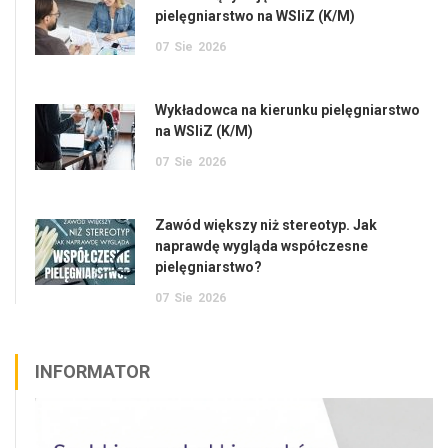
pielęgniarstwo na WSIiZ (K/M)
07
Sie
2026
Wykładowca na kierunku pielęgniarstwo
na WSIiZ (K/M)
07
Sie
2026
Zawód większy niż stereotyp. Jak
naprawdę wygląda współczesne
pielęgniarstwo?
07
Sie
2026
INFORMATOR