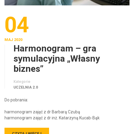
04
MAJ 2020
Harmonogram – gra
symulacyjna „Własny
biznes”
Kategorie
UCZELNIA 2.0
Do pobrania:
harmonogram zajęć z dr Barbarą Czubą
harmonogram zajęć z dr inż. Katarzyną Kucab-Bąk
CZYTAJ WIĘCEJ