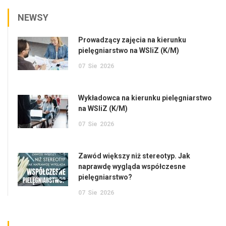
NEWSY
Prowadzący zajęcia na kierunku
pielęgniarstwo na WSIiZ (K/M)
07
Sie
2026
Wykładowca na kierunku pielęgniarstwo
na WSIiZ (K/M)
07
Sie
2026
Zawód większy niż stereotyp. Jak
naprawdę wygląda współczesne
pielęgniarstwo?
07
Sie
2026