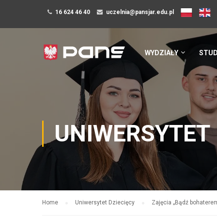
16 624 46 40
uczelnia@pansjar.edu.pl
WYDZIAŁY
STUD
UNIWERSYTET 
Home
Uniwersytet Dziecięcy
Zajęcia „Bądź bohater