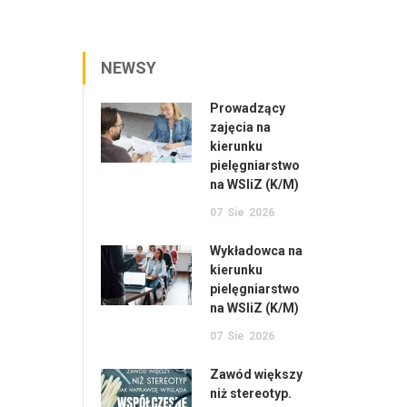
NEWSY
Prowadzący
zajęcia na
kierunku
pielęgniarstwo
na WSIiZ (K/M)
07
Sie
2026
Wykładowca na
kierunku
pielęgniarstwo
na WSIiZ (K/M)
07
Sie
2026
Zawód większy
niż stereotyp.