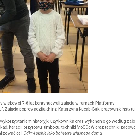
py wiekowej 7-8 lat kontynuowali zajęcia w ramach Platformy
Zajęcia poprowadziła dr inż. Katarzyna Kucab-Bąk, pracownik Instytu
 wykorzystaniem historyjki użytkownika oraz wykonanie go według zał
d, iteracji, przyrostu, timboxu, techniki MoSCoW oraz techniki zadow
lizować cel:
Odkryj siebie jako bohatera własnego domu
.