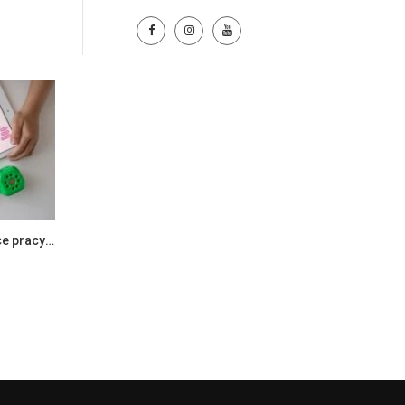
Wykład pt. „Wykorzystanie w nauce pracy na mapie – wyznaczanie odległości” oraz zajęcia z przedmiotu”Genetyka”