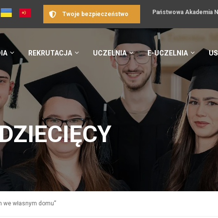
Państwowa Akademia Na
Twoje bezpieczeństwo
IA
REKRUTACJA
UCZELNIA
E-UCZELNIA
US
DZIECIĘCY
em we własnym domu”