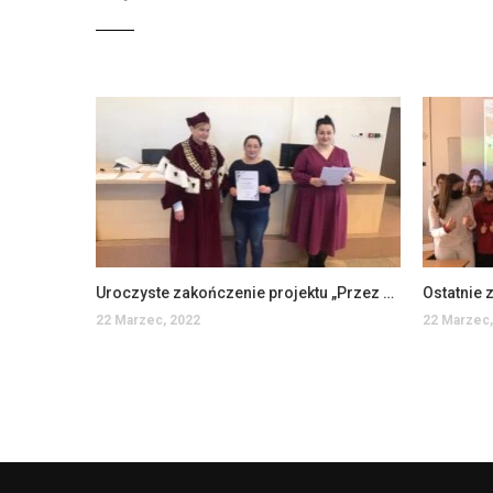
Uroczyste zakończenie projektu „Przez ciernie do gwiazd”
22 Marzec, 2022
22 Marzec,