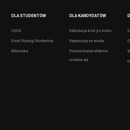
DLA STUDENTÓW
DLA KANDYDATÓW
D
USOS
Rekrutacja krok po kroku
S
Dział Obsługi Studentów
Rejestracja na studia
O
Biblioteka
Potwierdzanie efektów
W
uczenia się
I