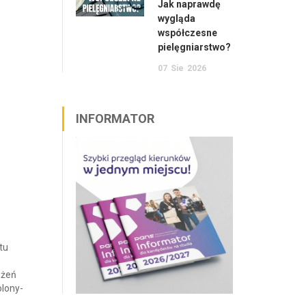
Jak naprawdę
wygląda
współczesne
pielęgniarstwo?
07
Sie
2026
INFORMATOR
tu
ożeń
olony-