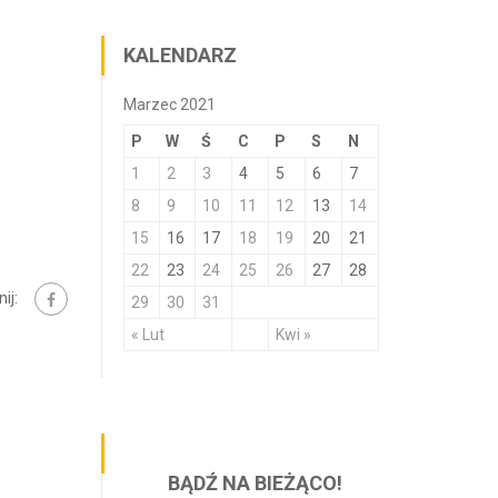
KALENDARZ
Marzec 2021
P
W
Ś
C
P
S
N
1
2
3
4
5
6
7
8
9
10
11
12
13
14
15
16
17
18
19
20
21
22
23
24
25
26
27
28
ij:
29
30
31
« Lut
Kwi »
BĄDŹ NA BIEŻĄCO!