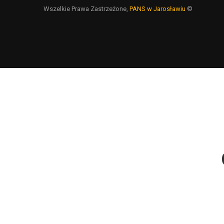
Wszelkie Prawa Zastrzeżone,
PANS w Jarosławiu
©