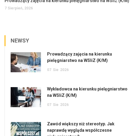
Prowadzący zajęcia na kierunku pielęgniarstwo na WSIiZ (K/M)
7 Sierpień, 2026
NEWSY
Prowadzący zajęcia na kierunku
pielęgniarstwo na WSIiZ (K/M)
07
Sie
2026
Wykładowca na kierunku pielęgniarstwo
na WSIiZ (K/M)
07
Sie
2026
Zawód większy niż stereotyp. Jak
naprawdę wygląda współczesne