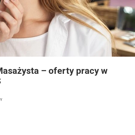
asażysta – oferty pracy w
S
TY