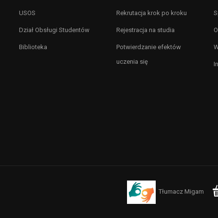
USOS
Rekrutacja krok po kroku
S
Dział Obsługi Studentów
Rejestracja na studia
O
Biblioteka
Potwierdzanie efektów
W
uczenia się
I
Tłumacz Migam