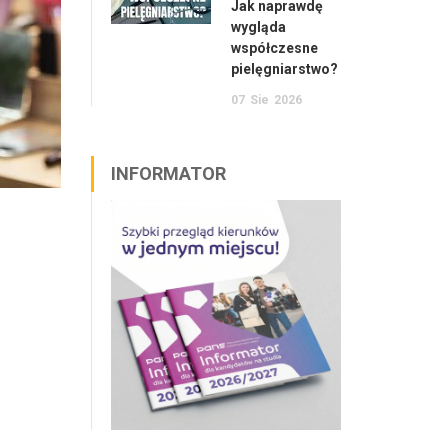
Jak naprawdę
wygląda
współczesne
pielęgniarstwo?
07
Sie
2026
INFORMATOR