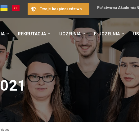
Państwowa Akademia Na
Twoje bezpieczeństwo
IA
REKRUTACJA
UCZELNIA
E-UCZELNIA
US
2021
hives