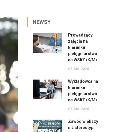
NEWSY
Prowadzący
zajęcia na
kierunku
pielęgniarstwo
na WSIiZ (K/M)
07
Sie
2026
Wykładowca na
kierunku
pielęgniarstwo
na WSIiZ (K/M)
07
Sie
2026
Zawód większy
niż stereotyp.