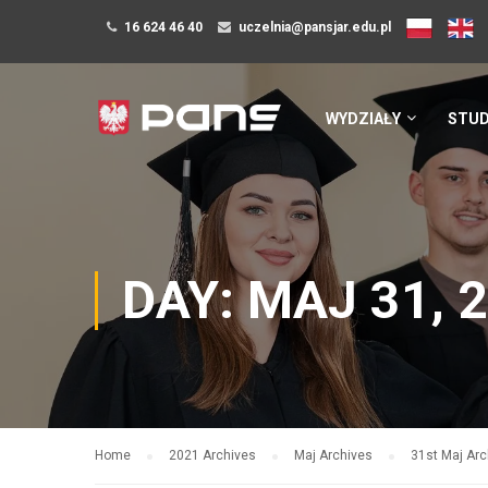
16 624 46 40
uczelnia@pansjar.edu.pl
WYDZIAŁY
STUD
DAY: MAJ 31, 
Home
2021 Archives
Maj Archives
31st Maj Arc