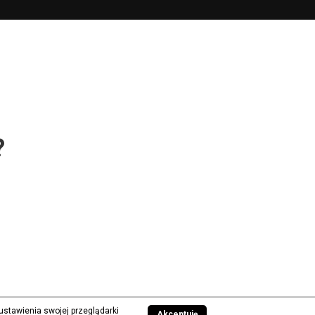
?
ustawienia swojej przeglądarki
Akceptuję