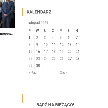
KALENDARZ
Listopad 2021
P
W
Ś
C
P
S
N
Ekonomia i zarządzanie w dobie niepewności – konferencja naukowa
1
2
3
4
5
6
7
8
9
10
11
12
13
14
15
16
17
18
19
20
21
22
23
24
25
26
27
28
29
30
« Paź
Gru »
BĄDŹ NA BIEŻĄCO!