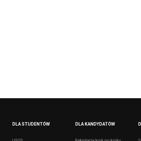
DLA STUDENTÓW
DLA KANDYDATÓW
D
USOS
Rekrutacja krok po kroku
S