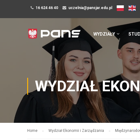
16 624 46 40
uczelnia@pansjar.edu.pl
WYDZIAŁY
STUD
WYDZIAŁ EKON
Home
Wydział Ekonomii i Zarządzania
Międzynarodow