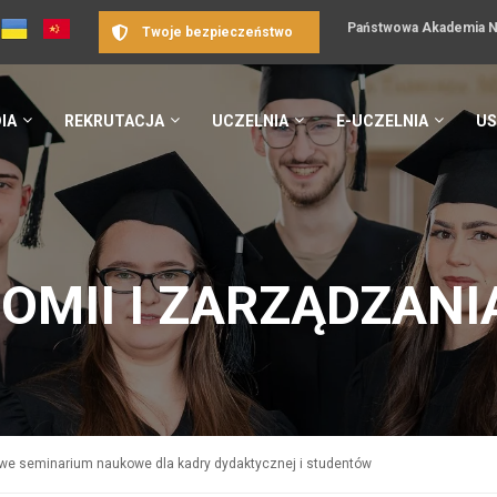
Państwowa Akademia Na
Twoje bezpieczeństwo
IA
REKRUTACJA
UCZELNIA
E-UCZELNIA
US
OMII I ZARZĄDZANI
e seminarium naukowe dla kadry dydaktycznej i studentów