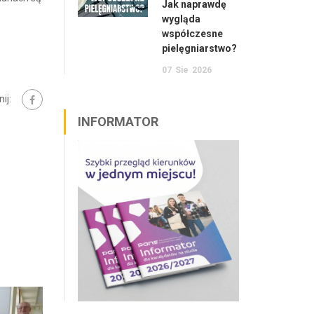
Jak naprawdę
wygląda
współczesne
pielęgniarstwo?
07
Sie
2026
ij:
INFORMATOR