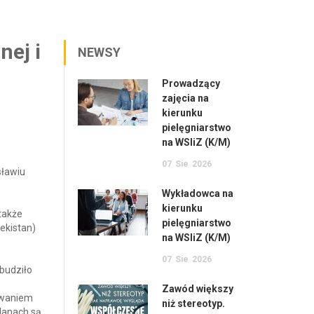
ej i
NEWSY
Prowadzący
zajęcia na
kierunku
pielęgniarstwo
na WSIiZ (K/M)
07
Sie
2026
sławiu
Wykładowca na
kierunku
także
pielęgniarstwo
ekistan)
na WSIiZ (K/M)
07
Sie
2026
budziło
Zawód większy
sowaniem
niż stereotyp.
lanach są