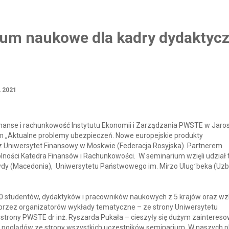
m naukowe dla kadry dydaktyczn
 2021
Finanse i rachunkowość Instytutu Ekonomii i Zarządzania PWSTE w Jaro
 „Aktualne problemy ubezpieczeń. Nowe europejskie produkty
z Uniwersytet Finansowy w Moskwie (Federacja Rosyjska). Partnerem
ólności Katedra Finansów i Rachunkowości. W seminarium wzięli udział 
rydy (Macedonia), Uniwersytetu Państwowego im. Mirzo Ulugʻbeka (Uzb
0 studentów, dydaktyków i pracowników naukowych z 5 krajów oraz wz
przez organizatorów wykłady tematyczne – ze strony Uniwersytetu
e strony PWSTE dr inż. Ryszarda Pukała – cieszyły się dużym zaintere
y poglądów ze strony wszystkich uczestników seminarium. W naszych p