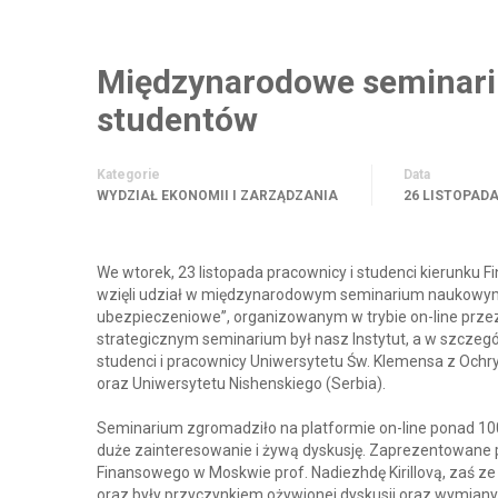
Międzynarodowe seminariu
studentów
Kategorie
Data
WYDZIAŁ EKONOMII I ZARZĄDZANIA
26 LISTOPADA
We wtorek, 23 listopada pracownicy i studenci kierunku 
wzięli udział w międzynarodowym seminarium naukowym
ubezpieczeniowe”, organizowanym w trybie on-line prze
strategicznym seminarium był nasz Instytut, a w szczeg
studenci i pracownicy Uniwersytetu Św. Klemensa z Och
oraz Uniwersytetu Nishenskiego (Serbia).
Seminarium zgromadziło na platformie on-line ponad 10
duże zainteresowanie i żywą dyskusję. Zaprezentowane 
Finansowego w Moskwie prof. Nadiezhdę Kirillovą, zaś z
oraz były przyczynkiem ożywionej dyskusji oraz wymian