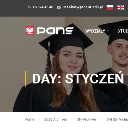
16 624 46 40
uczelnia@pansjar.edu.pl
WYDZIAŁY
STUD
DAY: STYCZEŃ 
Home
2023 Archives
Sty Archives
3rd Sty Archi