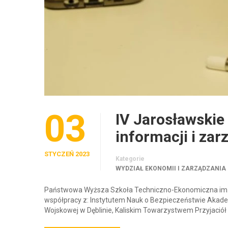
03
IV Jarosławski
informacji i za
STYCZEŃ 2023
Kategorie
WYDZIAŁ EKONOMII I ZARZĄDZANIA
Państwowa Wyższa Szkoła Techniczno-Ekonomiczna im. ks
współpracy z: Instytutem Nauk o Bezpieczeństwie Akadem
Wojskowej w Dęblinie, Kaliskim Towarzystwem Przyjaci