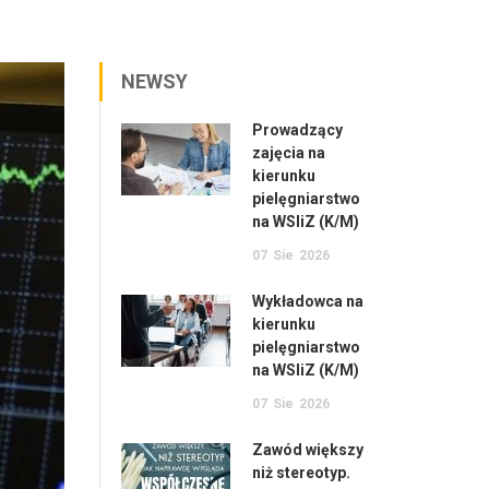
NEWSY
Prowadzący
zajęcia na
kierunku
pielęgniarstwo
na WSIiZ (K/M)
07
Sie
2026
Wykładowca na
kierunku
pielęgniarstwo
na WSIiZ (K/M)
07
Sie
2026
Zawód większy
niż stereotyp.