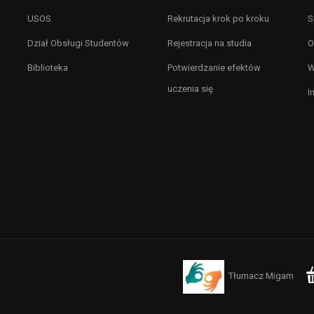
USOS
Rekrutacja krok po kroku
S
Dział Obsługi Studentów
Rejestracja na studia
O
Biblioteka
Potwierdzanie efektów
W
uczenia się
I
Tłumacz Migam