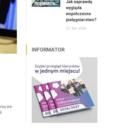
Jak naprawdę
wygląda
współczesne
pielęgniarstwo?
07
Sie
2026
INFORMATOR
o
ania we
i