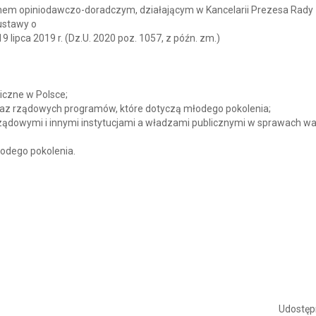
em opiniodawczo-doradczym, działającym w Kancelarii Prezesa Rady
ustawy o
9 lipca 2019 r. (Dz.U. 2020 poz. 1057, z późn. zm.)
iczne w Polsce;
raz rządowych programów, które dotyczą młodego pokolenia;
ządowymi i innymi instytucjami a władzami publicznymi w sprawach wa
młodego pokolenia.
Udostępn