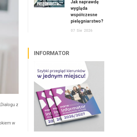
Jak naprawdę
wygląda
współczesne
pielęgniarstwo?
07
Sie
2026
INFORMATOR
Dialogu z
rokiem w