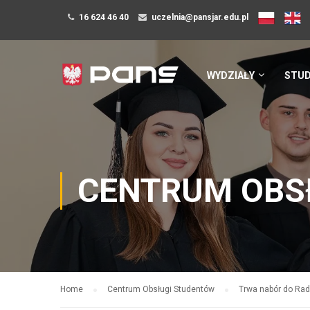
16 624 46 40
uczelnia@pansjar.edu.pl
WYDZIAŁY
STUD
CENTRUM OBS
Home
Centrum Obsługi Studentów
Trwa nabór do Rad