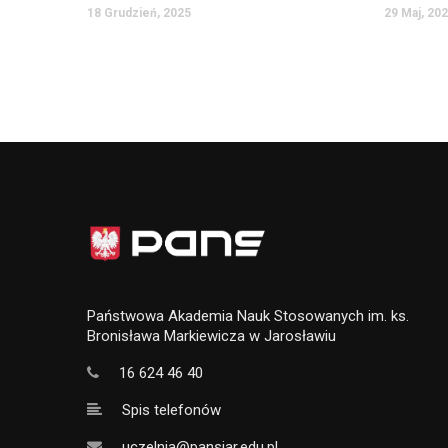
18 Grudzień, 2025
29 Maj, 20
Państwowa Akademia Nauk Stosowanych im. ks.
Bronisława Markiewicza w Jarosławiu
16 624 46 40
Spis telefonów
uczelnia@pansjar.edu.pl