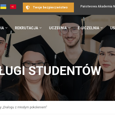
Państwowa Akademia Na
Twoje bezpieczeństwo
IA
REKRUTACJA
UCZELNIA
E-UCZELNIA
US
ŁUGI STUDENTÓW
y „Dialogu z młodym pokoleniem”