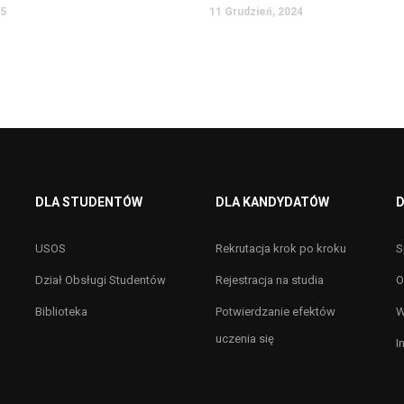
25
11 Grudzień, 2024
DLA STUDENTÓW
DLA KANDYDATÓW
D
USOS
Rekrutacja krok po kroku
S
Dział Obsługi Studentów
Rejestracja na studia
O
Biblioteka
Potwierdzanie efektów
W
uczenia się
I