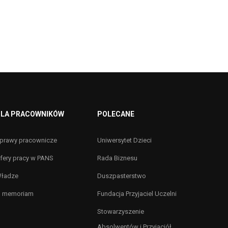
LA PRACOWNIKÓW
POLECANE
prawy pracownicze
Uniwersytet Dzieci
fery pracy w PANS
Rada Biznesu
ładze
Duszpasterstwo
n memoriam
Fundacja Przyjaciel Uczelni
Stowarzyszenie
Absolwentów i Przyjaciół