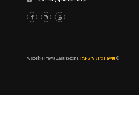
Wszelkie Prawa Zastrzeżone,
PANS w Jarosławiu
©