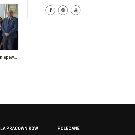
Ekonomia i zarządzanie w dobie niepewności – konferencja naukowa
LA PRACOWNIKÓW
POLECANE