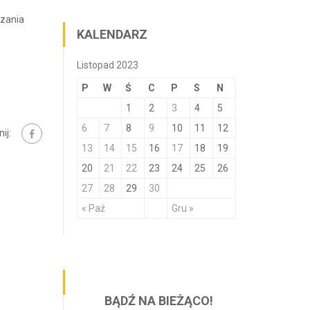
dzania
KALENDARZ
Listopad 2023
P
W
Ś
C
P
S
N
1
2
3
4
5
6
7
8
9
10
11
12
ij:
13
14
15
16
17
18
19
20
21
22
23
24
25
26
27
28
29
30
« Paź
Gru »
BĄDŹ NA BIEŻĄCO!