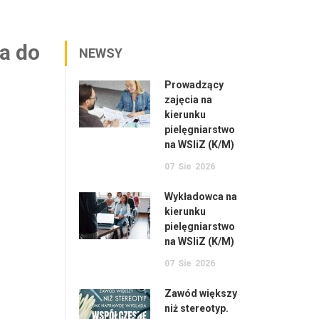
a do
NEWSY
Prowadzący
zajęcia na
kierunku
pielęgniarstwo
na WSIiZ (K/M)
07
Sie
2026
Wykładowca na
kierunku
pielęgniarstwo
na WSIiZ (K/M)
07
Sie
2026
Zawód większy
niż stereotyp.