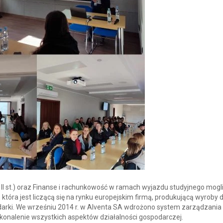
 i II st.) oraz Finanse i rachunkowość w ramach wyjazdu studyjnego mog
 która jest liczącą się na rynku europejskim firmą, produkującą wyroby d
darki. We wrześniu 2014 r. w Alventa SA wdrożono system zarządzania 
doskonalenie wszystkich aspektów działalności gospodarczej.