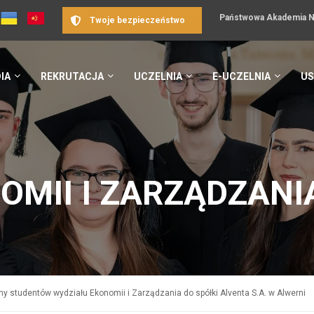
Państwowa Akademia Na
Twoje bezpieczeństwo
IA
REKRUTACJA
UCZELNIA
E-UCZELNIA
US
OMII I ZARZĄDZANI
ny studentów wydziału Ekonomii i Zarządzania do spółki Alventa S.A. w Alwerni