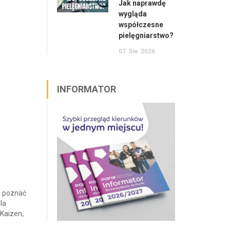
Jak naprawdę
wygląda
współczesne
pielęgniarstwo?
07
Sie
2026
INFORMATOR
li poznać
la
Kaizen,