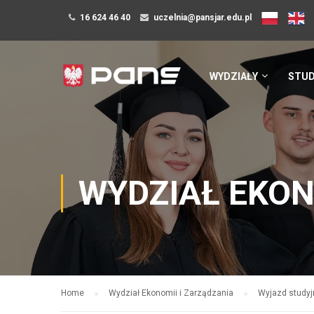
16 624 46 40
uczelnia@pansjar.edu.pl
WYDZIAŁY
STUD
WYDZIAŁ EKON
Home
Wydział Ekonomii i Zarządzania
Wyjazd studyj