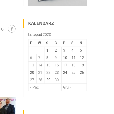
KALENDARZ
ij:
Listopad 2023
P
W
Ś
C
P
S
N
1
2
3
4
5
6
7
8
9
10
11
12
13
14
15
16
17
18
19
20
21
22
23
24
25
26
27
28
29
30
« Paź
Gru »