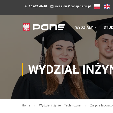
16 624 46 40
uczelnia@pansjar.edu.pl
WYDZIAŁY
STUD
WYDZIAŁ INŻY
Home
Wydział inżynierii Technicznej
Zajęcia laborato