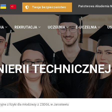
Państwowa Akademia Na
Twoje bezpieczeństwo
IA
REKRUTACJA
UCZELNIA
E-UCZELNIA
US
NIERII TECHNICZNEJ
ryjne z fizyki dla młodzieży z ZSDGiL w Jarosławiu