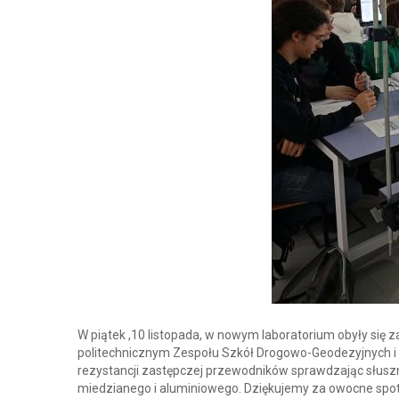
W piątek ,10 listopada, w nowym laboratorium obyły się z
politechnicznym Zespołu Szkół Drogowo-Geodezyjnych i L
rezystancji zastępczej przewodników sprawdzając słus
miedzianego i aluminiowego. Dziękujemy za owocne spot