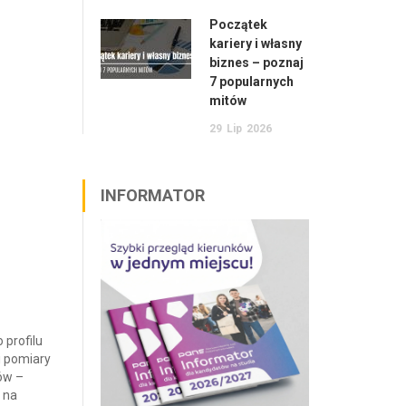
Początek
kariery i własny
biznes – poznaj
7 popularnych
mitów
29
Lip
2026
INFORMATOR
 profilu
i pomiary
ów –
 na