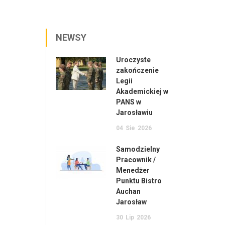
NEWSY
Uroczyste
zakończenie
Legii
Akademickiej w
PANS w
Jarosławiu
04
Sie
2026
Samodzielny
Pracownik /
Menedżer
Punktu Bistro
Auchan
Jarosław
30
Lip
2026