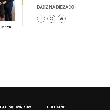
BĄDŹ NA BIEŻĄCO!
Spotkanie JM Rektor z zespołem Centrum Szkoleniowego LANISTA
LA PRACOWNIKÓW
POLECANE