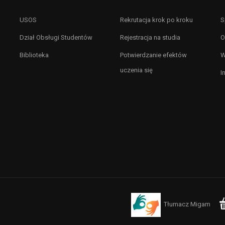
USOS
Rekrutacja krok po kroku
S
Dział Obsługi Studentów
Rejestracja na studia
O
Biblioteka
Potwierdzanie efektów
W
uczenia się
I
Tłumacz Migam