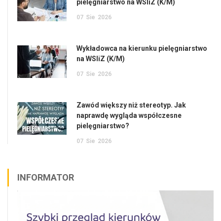
pielęgniarstwo na WSIiZ (K/M)
07
Sie
2026
Wykładowca na kierunku pielęgniarstwo
na WSIiZ (K/M)
07
Sie
2026
Zawód większy niż stereotyp. Jak
naprawdę wygląda współczesne
pielęgniarstwo?
07
Sie
2026
INFORMATOR