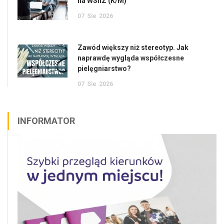
na WSIiZ (K/M)
07
Sie
2026
Zawód większy niż stereotyp. Jak
naprawdę wygląda współczesne
pielęgniarstwo?
07
Sie
2026
INFORMATOR