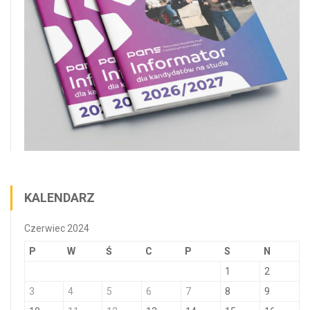
KALENDARZ
Czerwiec 2024
P
W
Ś
C
P
S
N
1
2
3
4
5
6
7
8
9