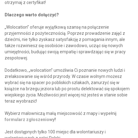
otrzymaj z certyfikat!
Dlaczego warto dołączyć?
„
Wolocation” oferuje wyjątkową szansę na połączenie
przyjemności z pożytecznością. Poprzez prowadzenie zajęć z
dziećmi, nie tylko zyskasz satysfakcję z pomagania innym, ale
także rozwiniesz się osobiście i zawodowo, ucząc się nowych
umiejętności, budując swoją empatię i sprawdzając się w pracy
zespołowej.
Dodatkowo,
„
wolocation” umożliwia Ci poznanie nowych ludzi i
zrelaksowanie się wśród przyrody. W czasie wolnym możesz
wybrać się na spacer po pobliskich szlakach, zanurzyć się w
książce na brzegu jeziora lub po prostu delektować się spokojem
wiejskiego życia. Możliwości jest więcej niż jesteś w stanie sobie
teraz wyobrazić!
Wybierz malowniczą małą miejscowość z mapy i wypełnij
formularz zgłoszeniowy
!
Jest dostępnych tylko 100 miejsc dla wolontariuszy i