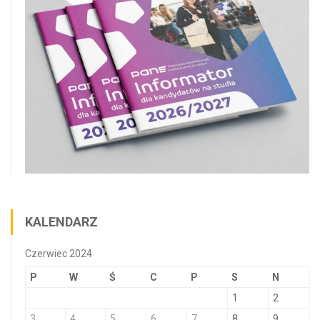
KALENDARZ
Czerwiec 2024
P
W
Ś
C
P
S
N
1
2
3
4
5
6
7
8
9