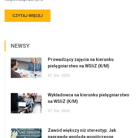
CZYTAJ WIĘCEJ
NEWSY
Prowadzący zajęcia na kierunku
pielęgniarstwo na WSIiZ (K/M)
07
Sie
2026
Wykładowca na kierunku pielęgniarstwo
na WSIiZ (K/M)
07
Sie
2026
Zawód większy niż stereotyp. Jak
naprawdę wygląda współczesne