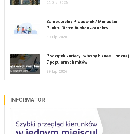
04
Sie
2026
Samodzielny Pracownik / Menedżer
Punktu Bistro Auchan Jarosław
30
Lip
2026
Początek kariery i własny biznes – poznaj
7 popularnych mitów
29
Lip
2026
INFORMATOR