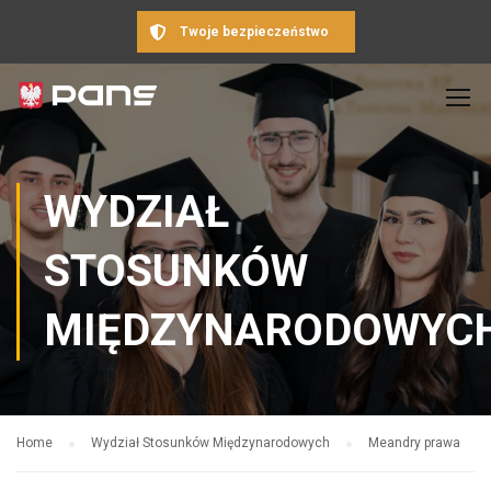
Twoje bezpieczeństwo
WYDZIAŁ
STOSUNKÓW
MIĘDZYNARODOWYC
Home
Wydział Stosunków Międzynarodowych
Meandry prawa