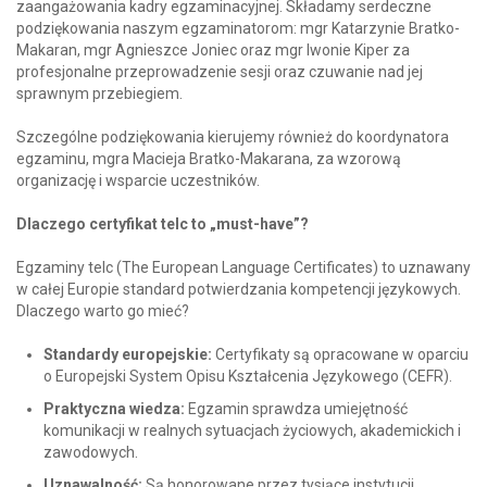
zaangażowania kadry egzaminacyjnej. Składamy serdeczne
podziękowania naszym egzaminatorom: mgr Katarzynie Bratko-
Makaran, mgr Agnieszce Joniec oraz mgr Iwonie Kiper za
profesjonalne przeprowadzenie sesji oraz czuwanie nad jej
sprawnym przebiegiem.
Szczególne podziękowania kierujemy również do koordynatora
egzaminu, mgra Macieja Bratko-Makarana, za wzorową
organizację i wsparcie uczestników.
Dlaczego certyfikat telc to „must-have”?
Egzaminy telc (The European Language Certificates) to uznawany
w całej Europie standard potwierdzania kompetencji językowych.
Dlaczego warto go mieć?
Standardy europejskie:
Certyfikaty są opracowane w oparciu
o Europejski System Opisu Kształcenia Językowego (CEFR).
Praktyczna wiedza:
Egzamin sprawdza umiejętność
komunikacji w realnych sytuacjach życiowych, akademickich i
zawodowych.
Uznawalność:
Są honorowane przez tysiące instytucji,