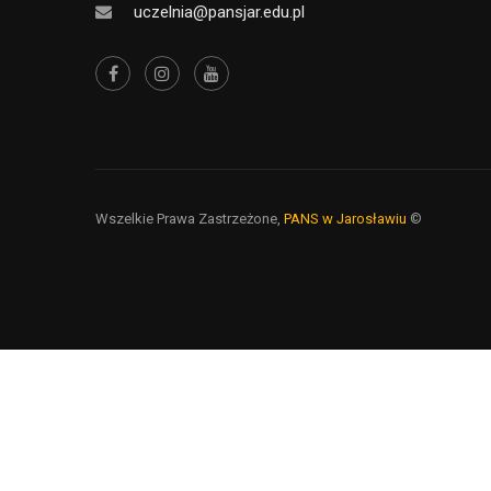
uczelnia@pansjar.edu.pl
Wszelkie Prawa Zastrzeżone,
PANS w Jarosławiu
©