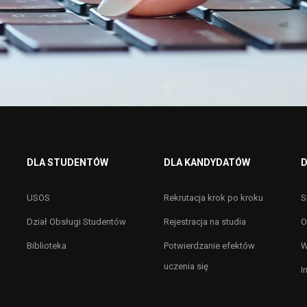
DLA STUDENTÓW
DLA KANDYDATÓW
D
USOS
Rekrutacja krok po kroku
S
Dział Obsługi Studentów
Rejestracja na studia
O
Biblioteka
Potwierdzanie efektów
W
uczenia się
I