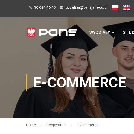
16 624 46 40
uczelnia@pansjar.edu.pl
WYDZIAŁY
STUD
E-COMMERCE
Home
Cooperation
E-Commerce