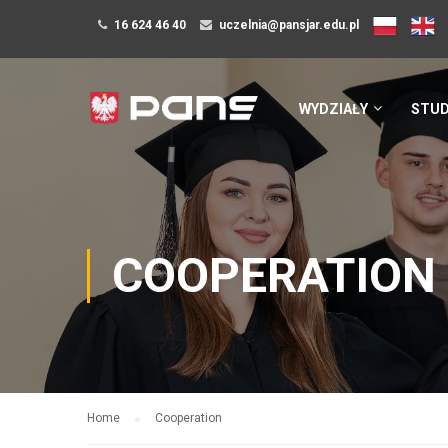
16 624 46 40
uczelnia@pansjar.edu.pl
WYDZIAŁY
STUD
COOPERATION
Home
Cooperation