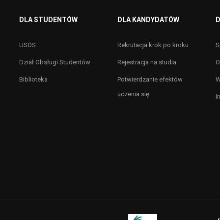
DLA STUDENTÓW
DLA KANDYDATÓW
D
USOS
Rekrutacja krok po kroku
S
Dział Obsługi Studentów
Rejestracja na studia
O
Biblioteka
Potwierdzanie efektów
W
uczenia się
I