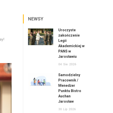
NEWSY
Uroczyste
zakończenie
ay!
Legii
Akademickiej w
PANS w
Jarosławiu
04
Sie
2026
Samodzielny
Pracownik /
Menedżer
Punktu Bistro
Auchan
Jarosław
30
Lip
2026