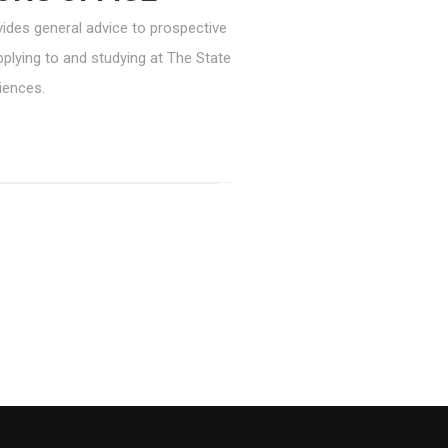
vides general advice to prospective
plying to and studying at The State
iences.