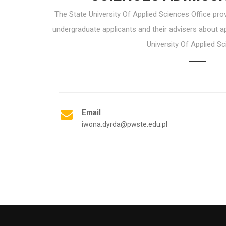
The State University Of Applied Sciences Office pro
undergraduate applicants and their advisers about ap
University Of Applied Sc
Email
iwona.dyrda@pwste.edu.pl