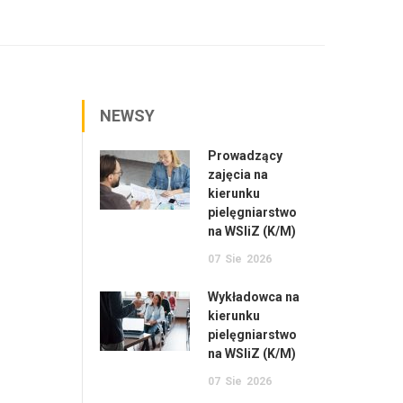
NEWSY
Prowadzący
zajęcia na
kierunku
pielęgniarstwo
na WSIiZ (K/M)
07
Sie
2026
Wykładowca na
kierunku
pielęgniarstwo
na WSIiZ (K/M)
07
Sie
2026