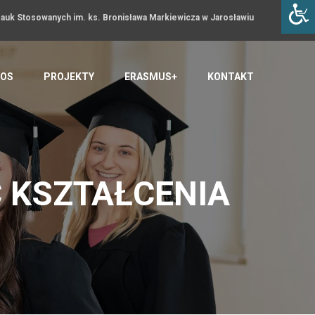
uk Stosowanych im. ks. Bronisława Markiewicza w Jarosławiu
OS
PROJEKTY
ERASMUS+
KONTAKT
 KSZTAŁCENIA