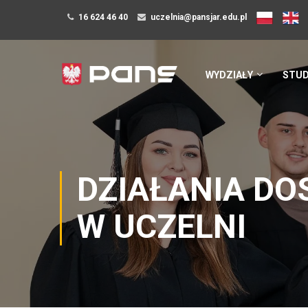
16 624 46 40
uczelnia@pansjar.edu.pl
WYDZIAŁY
STUD
DZIAŁANIA DO
W UCZELNI