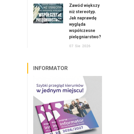
Zawód większy
niż stereotyp.
Jak naprawdę
wygląda
współczesne
pielęgniarstwo?
07
Sie
2026
INFORMATOR