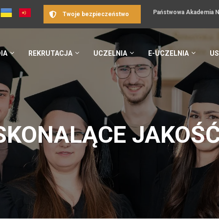
Państwowa Akademia Na
Twoje bezpieczeństwo
IA
REKRUTACJA
UCZELNIA
E-UCZELNIA
US
SKONALĄCE JAKOŚĆ