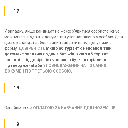
17
У випадку, якщо кандидат не може з’явитися особисто, існує
можливість подання документів уповноваженою особою. Для
цього кандидат зобов’язаний заповнити вміщену нижче
форму:
ДОВІРЕНІСТЬ
(якщо абітурієнт є неповнолітнiй,
документ заповнює один з батьків; якщо абітурієнт
повнолітній, довіреність повинна бути нотаріально
підтверджена) aбо
УПОВНОВАЖЕННЯ НА ПОДАННЯ
ДОКУМЕНТІВ ТРЕТЬОЮ ОСОБОЮ
.
18
Ознайомтеся з
OПЛАТOЮ ЗA НАВЧАННЯ ДЛЯ ІНОЗЕМЦІВ
.
19