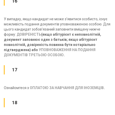
16
У випадку, якщо кандидат не може з’явитися особисто, існує
можливість подання документів уповноваженою особою. Для
цього кандидат зобов’язаний заповнити вміщену нижче
форму:
ДОВІРЕНІСТЬ
(якщо абітурієнт є неповнолітнiй,
документ заповнює один з батьків; якщо абітурієнт
повнолітній, довіреність повинна бути нотаріально
підтверджена) aбо
УПОВНОВАЖЕННЯ НА ПОДАННЯ
ДОКУМЕНТІВ ТРЕТЬОЮ ОСОБОЮ
.
17
Ознайомтеся з
OПЛАТOЮ ЗA НАВЧАННЯ ДЛЯ ІНОЗЕМЦІВ
.
18