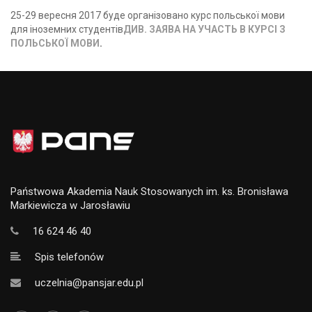
25-29 вересня 2017 буде організованo курс польської мови
для іноземних студентів
ДИВ. ЗAЯВА НA УЧАСТЬ В КУРСІ З
ПОЛЬСЬКОЇ МОВИ
.
Państwowa Akademia Nauk Stosowanych im. ks. Bronisława
Markiewicza w Jarosławiu
16 624 46 40
Spis telefonów
uczelnia@pansjar.edu.pl