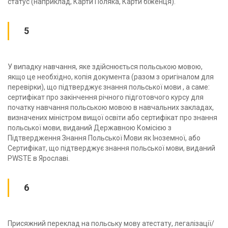
статус (наприклад, Карти Поляка, Карти біженця).
5
У випадку навчання, яке здійснюється польською мовою,
якщо це необхідно, копія документа (разом з оригіналом для
перевірки), що підтверджує знання польської мови , а саме:
сертифікат про закінчення річного підготовчого курсу для
початку навчання польською мовою в навчальних закладах,
визначених міністром вищої освіти або сертифікат про знання
польської мови, виданий Державною Комісією з
Підтвердження Знання Польської Мови як Іноземної, або
Сертифікат, що підтверджує знання польської мови, виданий
PWSTE в Ярославі.
6
Присяжний переклад на польську мову атестату, легалізації/