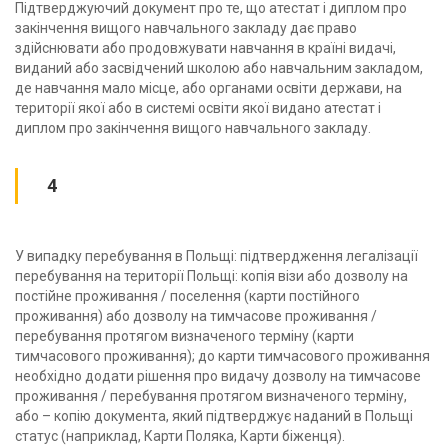
Підтверджуючий документ про те, що атестат і диплом про
закінчення вищого навчального закладу дає право
здійснювати або продовжувати навчання в країні видачі,
виданий або засвідчений школою або навчальним закладом,
де навчання мало місце, або органами освіти держави, на
території якої або в системі освіти якої видано атестат і
диплом про закінчення вищого навчального закладу.
4
У випадку перебування в Польщі: підтвердження легалізації
перебування на території Польщі: копія візи або дозволу на
постійне проживання / поселення (карти постійного
проживання) або дозволу на тимчасове проживання /
перебування протягом визначеного терміну (карти
тимчасового проживання); до карти тимчасового проживання
необхідно додати рішення про видачу дозволу на тимчасове
проживання / перебування протягом визначеного терміну,
або – копію документа, який підтверджує наданий в Польщі
статус (наприклад, Карти Поляка, Карти біженця).