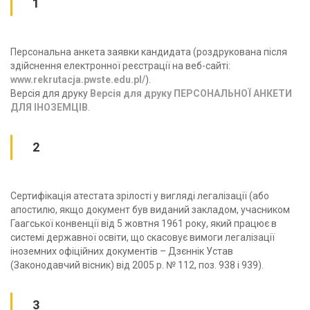
1
Персональна анкета заявки кандидата (роздрукована після
здійснення електронної реєстрації на веб-сайті:
www.rekrutacja.pwste.edu.pl/
).
Версія для друку
Версія для друку ПЕРСОНАЛЬНОЇ АНКЕТИ
ДЛЯ ІНОЗЕМЦІВ
.
2
Сертифікація атестата зрілості у вигляді легалізації (або
апостилю, якщо документ був виданий закладом, учасником
Гаагської конвенції від 5 жовтня 1961 року, який працює в
системі державної освіти, що скасовує вимоги легалізації
іноземних офіційних документів – Дзєннік Устав
(Законодавчий вісник) від 2005 р. № 112, поз. 938 i 939).
3