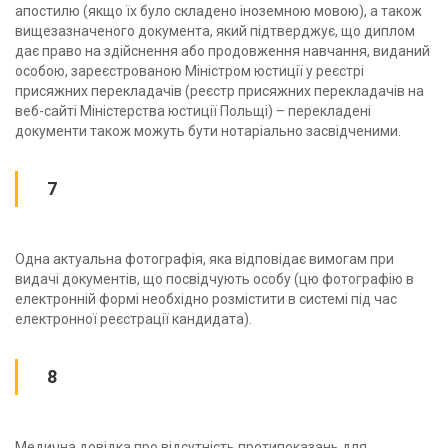
апостилю (якщо їх було складено іноземною мовою), а також
вищезазначеного документа, який підтверджує, що диплом
дає право на здійснення або продовження навчання, виданий
особою, зареєстрованою Міністром юстиції у реєстрі
присяжних перекладачів (реєстр присяжних перекладачів на
веб-сайті Міністерства юстиції Польщі) – перекладені
документи також можуть бути нотаріально засвідченими.
7
Одна актуальна фотографія, яка відповідає вимогам при
видачі документів, що посвідчують особу (цю фотографію в
електронній формі необхідно розмістити в системі під час
електронної реєстрації кандидата).
8
Медична довідка про відсутність протипоказань для