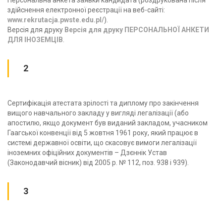
Персональна анкета заявки кандидата (роздрукована після
здійснення електронної реєстрації на веб-сайті:
www.rekrutacja.pwste.edu.pl/
).
Версія для друку
Версія для друку ПЕРСОНАЛЬНОЇ АНКЕТИ
ДЛЯ ІНОЗЕМЦІВ
.
2
Сертифікація атестата зрілості та диплому про закінчення
вищого навчального закладу у вигляді легалізації (або
апостилю, якщо документ був виданий закладом, учасником
Гаагської конвенції від 5 жовтня 1961 року, який працює в
системі державної освіти, що скасовує вимоги легалізації
іноземних офіційних документів – Дзєннік Устав
(Законодавчий вісник) від 2005 р. № 112, поз. 938 i 939).
3