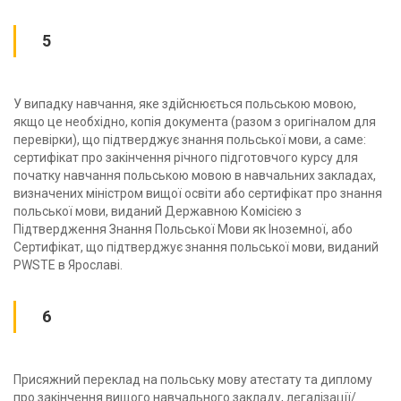
5
У випадку навчання, яке здійснюється польською мовою,
якщо це необхідно, копія документа (разом з оригіналом для
перевірки), що підтверджує знання польської мови, а саме:
сертифікат про закінчення річного підготовчого курсу для
початку навчання польською мовою в навчальних закладах,
визначених міністром вищої освіти або сертифікат про знання
польської мови, виданий Державною Комісією з
Підтвердження Знання Польської Мови як Іноземної, або
Сертифікат, що підтверджує знання польської мови, виданий
PWSTE в Ярославі.
6
Присяжний переклад на польську мову атестату та диплому
про закінчення вищого навчального закладу, легалізації/