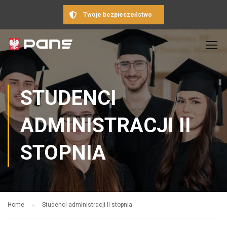
Twoje bezpieczeństwo
STUDENCI
ADMINISTRACJI II
STOPNIA
Home
Studenci administracji II stopnia