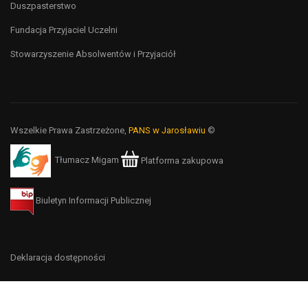
Duszpasterstwo
Fundacja Przyjaciel Uczelni
Stowarzyszenie Absolwentów i Przyjaciół
Wszelkie Prawa Zastrzeżone,
PANS w Jarosławiu
©
Tłumacz Migam
Platforma zakupowa
Biuletyn Informacji Publicznej
Deklaracja dostępności