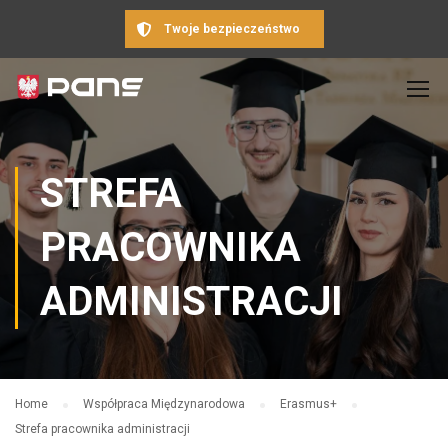
Twoje bezpieczeństwo
STREFA
PRACOWNIKA
ADMINISTRACJI
Home
Współpraca Międzynarodowa
Erasmus+
Strefa pracownika administracji