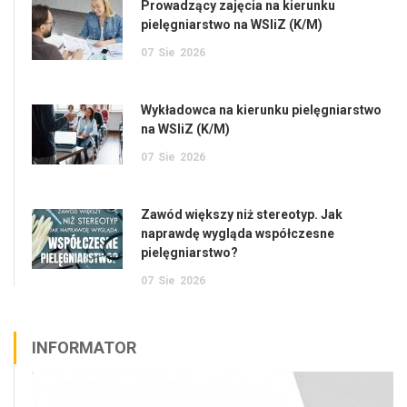
Prowadzący zajęcia na kierunku
pielęgniarstwo na WSIiZ (K/M)
07
Sie
2026
Wykładowca na kierunku pielęgniarstwo
na WSIiZ (K/M)
07
Sie
2026
Zawód większy niż stereotyp. Jak
naprawdę wygląda współczesne
pielęgniarstwo?
07
Sie
2026
INFORMATOR