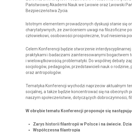
Państwowej Akademii Nauk we Lwowie oraz Lwowski Pa
Bezpieczeństwa Życia.
Istotnym elementem prowadzonych dyskusji stanie się om
charytatywnych, ze zwróceniem uwagi na filozoficzne 
człowiekowi, osobowości prospołeczne, trud niesienia p
Celem Konferencji będzie stworzenie interdyscyplinarn
praktykami i badaczami zainteresowanymi bogactwem t
i wielowątkowością problematyki. Do wspólnej debaty z
socjologów, pedagogów, przedstawicieli nauk o rodzinie,
oraz antropologów.
Tematyka Konferencji wychodzi naprzeciw aktualnym te
socjalnej, a także będzie koncentrować się na obecnych 
naszym społeczeństwie, dotyczących dobroczynności, fila
W obrębie tematu Konferencji proponuje się następują
Zarys historii filantropii w Polsce i na świecie. D
Współczesna filantropia