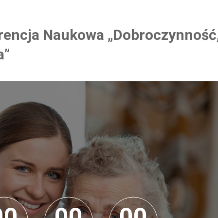
rencja Naukowa „Dobroczynność
a”
0
0
0
0
0
0
0
0
0
0
0
0