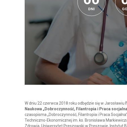
DNI
GO
W dniu 22 czerwca 2018 roku odbędzie się w Jarosławiu
Naukowa „Dobroczynność, Filantropia i Praca socjaln
czasopisma „Dobroczynność, Filantropia i Praca Socjaln
Techniczno-Ekonomicznej im. ks. Bronisława Markiewicza
Zdrowia, Uniwersytet Preszowski w Preszowie, Instytut B