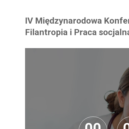
IV Międzynarodowa Konfe
Filantropia i Praca socjaln
0
0
0
0
0