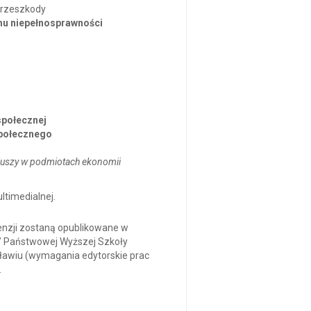
przeszkody
emu niepełnosprawności
społecznej
 społecznego
iuszy w podmiotach ekonomii
ltimedialnej.
enzji zostaną opublikowane w
a” Państwowej Wyższej Szkoły
sławiu (wymagania edytorskie prac
.