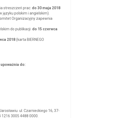
ia streszczeń prac:
do 30 maja 2018
 języku polskim i angielskim).
Komitet Organizacyjny zapewnia
skim do publikacji:
do 15 czerwca
rwca 2018
(karta BIERNEGO
 upoważnia do:
osławiu ul. Czarnieckiego 16, 37-
4 1216 3005 4488 0000.