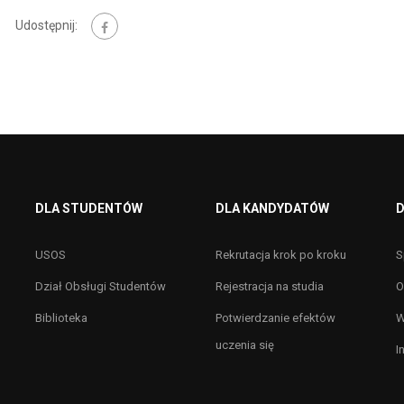
Udostępnij:
DLA STUDENTÓW
DLA KANDYDATÓW
D
USOS
Rekrutacja krok po kroku
S
Dział Obsługi Studentów
Rejestracja na studia
O
Biblioteka
Potwierdzanie efektów
W
uczenia się
I