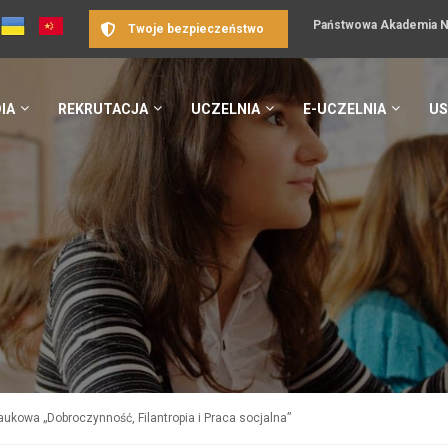
Państwowa Akademia Na
Twoje bezpieczeństwo
IA
REKRUTACJA
UCZELNIA
E-UCZELNIA
US
ukowa „Dobroczynność, Filantropia i Praca socjalna”