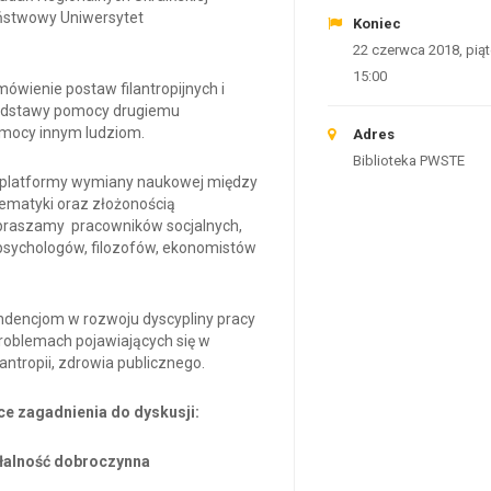
ństwowy Uniwersytet
Koniec
22 czerwca 2018, pią
15:00
ówienie postaw filantropijnych i
podstawy pomocy drugiemu
omocy innym ludziom.
Adres
Biblioteka PWSTE
ej platformy wymiany naukowej między
ematyki oraz złożonością
apraszamy pracowników socjalnych,
 psychologów, filozofów, ekonomistów
ndencjom w rozwoju dyscypliny pracy
problemach pojawiających się w
ntropii, zdrowia publicznego.
ce zagadnienia do dyskusji:
ziałalność dobroczynna