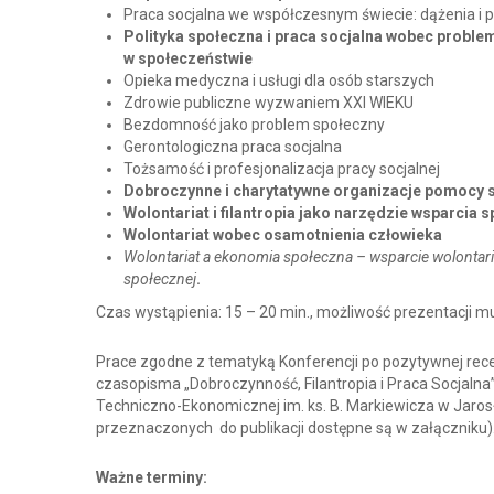
Praca socjalna we współczesnym świecie: dążenia i 
Polityka społeczna i praca socjalna wobec probl
w społeczeństwie
Opieka medyczna i usługi dla osób starszych
Zdrowie publiczne wyzwaniem XXI WIEKU
Bezdomność jako problem społeczny
Gerontologiczna praca socjalna
Tożsamość i profesjonalizacja pracy socjalnej
Dobroczynne i charytatywne organizacje pomocy 
Wolontariat i filantropia jako narzędzie wsparcia
Wolontariat wobec osamotnienia człowieka
Wolontariat a ekonomia społeczna – wsparcie wolontar
społecznej
.
Czas wystąpienia: 15 – 20 min., możliwość prezentacji mu
Prace zgodne z tematyką Konferencji po pozytywnej rec
czasopisma „Dobroczynność, Filantropia i Praca Socjaln
Techniczno-Ekonomicznej im. ks. B. Markiewicza w Jaro
przeznaczonych do publikacji dostępne są w załączniku)
Ważne terminy: