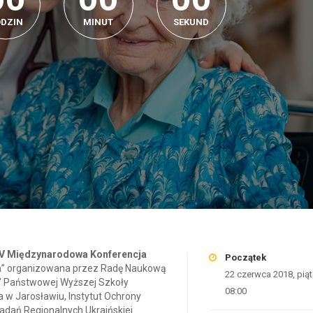
DZIN
MINUT
SEKUND
IV Międzynarodowa Konferencja
Początek
a
” organizowana przez Radę Naukową
22 czerwca 2018, pią
a” Państwowej Wyższej Szkoły
08:00
 w Jarosławiu, Instytut Ochrony
adań Regionalnych Ukraińskiej