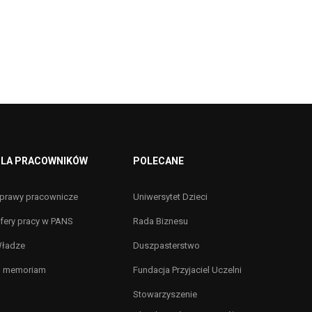
LA PRACOWNIKÓW
POLECANE
prawy pracownicze
Uniwersytet Dzieci
fery pracy w PANS
Rada Biznesu
ładze
Duszpasterstwo
n memoriam
Fundacja Przyjaciel Uczelni
Stowarzyszenie