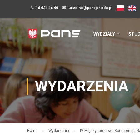
16 624 46 40
uczelnia@pansjar.edu.pl
WYDZIAŁY
STUD
WYDARZENIA
Home
Wydarzenia
IV Międzynarodowa Konferencja Na