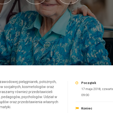
zawodowej pielęgniarek, położnych,
Początek
ów socjalnych, kosmetologów oraz
17 maja 2018, czwart
praszamy również przedstawicieli
09:00
w, pedagogów, psychologów. Udział w
lądów oraz przedstawienia własnych
matyki.
Koniec