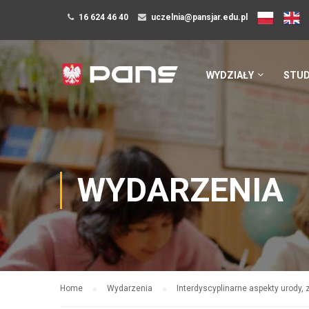
16 624 46 40
uczelnia@pansjar.edu.pl
WYDZIAŁY
STUD
WYDARZENIA
Home
Wydarzenia
Interdyscyplinarne aspekty urody, 