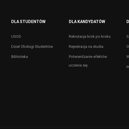
DLA STUDENTÓW
DLA KANDYDATÓW
D
USOS
Rekrutacja krok po kroku
S
Dział Obsługi Studentów
Rejestracja na studia
O
Biblioteka
Potwierdzanie efektów
W
uczenia się
I