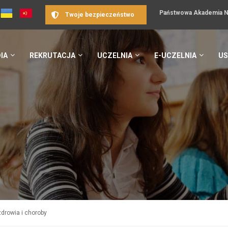
Państwowa Akademia Na
Twoje bezpieczeństwo
IA
REKRUTACJA
UCZELNIA
E-UCZELNIA
US
zdrowia i choroby