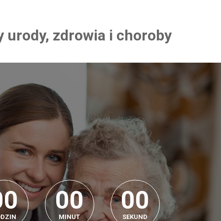
y urody, zdrowia i choroby
0
0
0
0
0
0
0
0
0
0
0
0
DZIN
MINUT
SEKUND