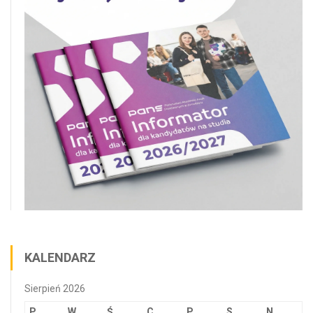
KALENDARZ
Sierpień 2026
P
W
Ś
C
P
S
N