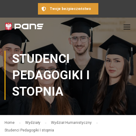
Twoje bezpieczeństwo
STUDENCI
PEDAGOGIKI I
STOPNIA
Home
Wydziały
Wydział Humanistyczny
Studenci Pedagogiki I stopnia