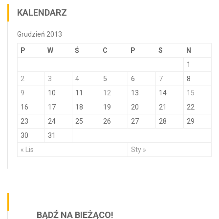
KALENDARZ
Grudzień 2013
P
W
Ś
C
P
S
N
1
2
3
4
5
6
7
8
9
10
11
12
13
14
15
16
17
18
19
20
21
22
23
24
25
26
27
28
29
30
31
« Lis
Sty »
BĄDŹ NA BIEŻĄCO!