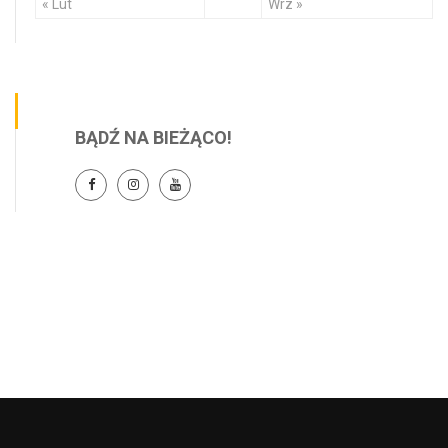
« Lut
Wrz »
BĄDŹ NA BIEŻĄCO!