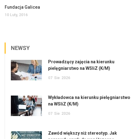
Fundacja Galicea
10 Luty, 2016
NEWSY
Prowadzący zajęcia na kierunku
pielęgniarstwo na WSIiZ (K/M)
07
Sie
2026
Wykładowca na kierunku pielęgniarstwo
na WSIiZ (K/M)
07
Sie
2026
Zawód większy niż stereotyp. Jak