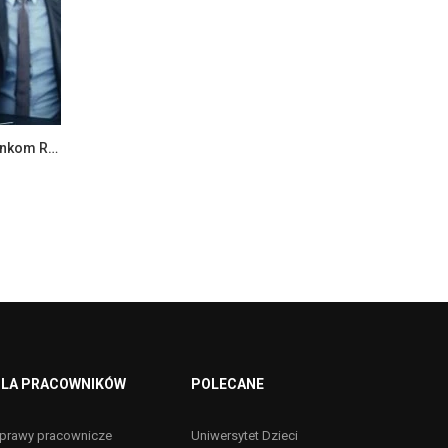
Wręczenie aktów powołania Członkom Rady Biznesu oraz wybór Zarządu
LA PRACOWNIKÓW
POLECANE
prawy pracownicze
Uniwersytet Dzieci