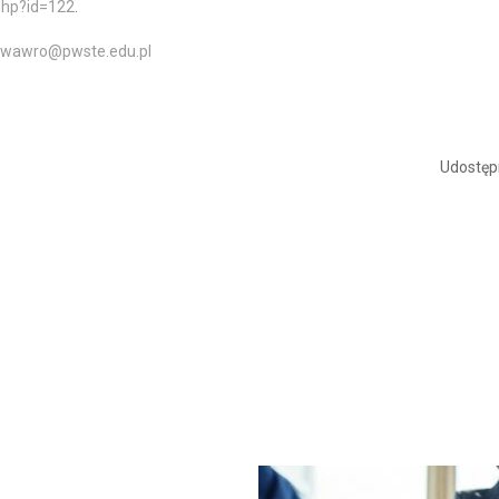
.php?id=122
.
k.wawro@pwste.edu.pl
Udostępn