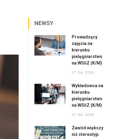
NEWSY
Prowadzący
zajęcia na
kierunku
pielęgniarstwo
na WSIiZ (K/M)
07
Sie
2026
Wykładowca na
kierunku
pielęgniarstwo
na WSIiZ (K/M)
07
Sie
2026
Zawód większy
niż stereotyp.