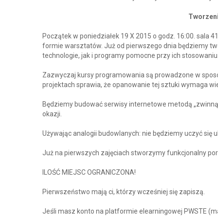
Tworzenie
Początek w poniedziałek 19 X 2015 o godz. 16:00. sala 41
formie warsztatów. Już od pierwszego dnia będziemy tw
technologie, jak i programy pomocne przy ich stosowaniu
Zazwyczaj kursy programowania są prowadzone w sposób
projektach sprawia, że opanowanie tej sztuki wymaga wiel
Będziemy budować serwisy internetowe metodą „zwinną”,
okazji.
Używając analogii budowlanych: nie będziemy uczyć się uk
Już na pierwszych zajęciach stworzymy funkcjonalny port
ILOŚĆ MIEJSC OGRANICZONA!
Pierwszeństwo mają ci, którzy wcześniej się zapiszą.
Jeśli masz konto na platformie elearningowej PWSTE (maj