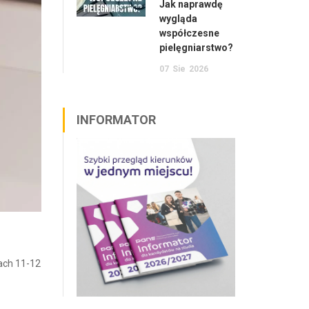
Jak naprawdę
wygląda
współczesne
pielęgniarstwo?
07
Sie
2026
INFORMATOR
iach 11-12