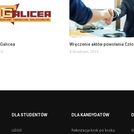
Galicea
16
8 Grudzień, 2015
DLA STUDENTÓW
DLA KANDYDATÓW
D
USOS
Rekrutacja krok po kroku
S