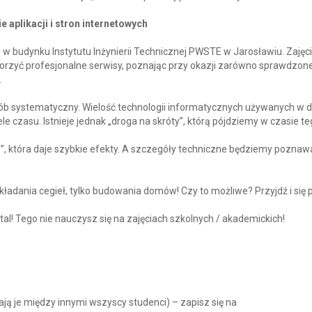
 aplikacji i stron internetowych
 w budynku Instytutu Inżynierii Technicznej PWSTE w Jarosławiu. Zajęc
orzyć profesjonalne serwisy, poznając przy okazji zarówno sprawdzon
.
 systematyczny. Wielość technologii informatycznych używanych w 
e czasu. Istnieje jednak „droga na skróty”, którą pójdziemy w czasie te
 która daje szybkie efekty. A szczegóły techniczne będziemy poznaw
ładania cegieł, tylko budowania domów! Czy to możliwe? Przyjdź i się 
al! Tego nie nauczysz się na zajęciach szkolnych / akademickich!
ą je między innymi wszyscy studenci) – zapisz się na