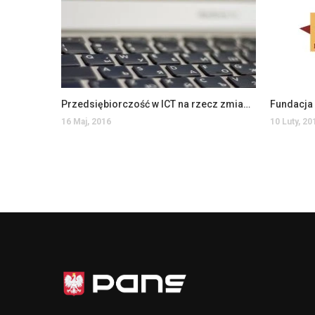
Przedsiębiorczość w ICT na rzecz zmian społecznych
Fundacja 
16 Maj, 2016
10 Luty, 20