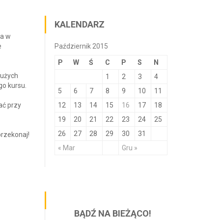
KALENDARZ
ia w
e
Październik 2015
P
W
Ś
C
P
S
N
dużych
1
2
3
4
go kursu.
5
6
7
8
9
10
11
ać przy
12
13
14
15
16
17
18
19
20
21
22
23
24
25
26
27
28
29
30
31
przekonaj!
« Mar
Gru »
BĄDŹ NA BIEŻĄCO!