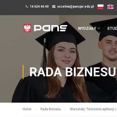
16 624 46 40
uczelnia@pansjar.edu.pl
WYDZIAŁY
STUD
RADA BIZNESU
Home
Rada Biznesu
Warsztaty: Tworzenie aplikacji i