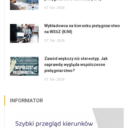
07
Sie
2026
Wykładowca na kierunku pielęgniarstwo
na WSIiZ (K/M)
07
Sie
2026
Zawód większy niż stereotyp. Jak
naprawdę wygląda współczesne
pielęgniarstwo?
07
Sie
2026
INFORMATOR