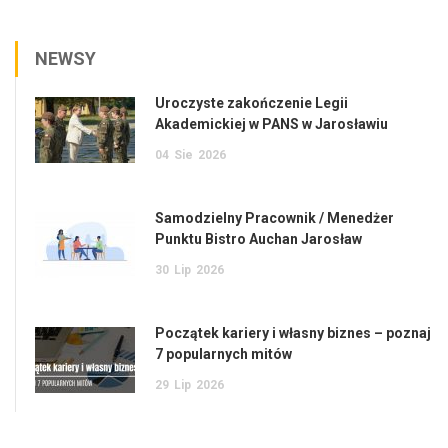
NEWSY
Uroczyste zakończenie Legii
Akademickiej w PANS w Jarosławiu
04
Sie
2026
Samodzielny Pracownik / Menedżer
Punktu Bistro Auchan Jarosław
30
Lip
2026
Początek kariery i własny biznes – poznaj
7 popularnych mitów
29
Lip
2026