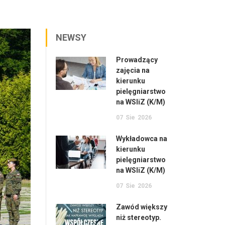
NEWSY
Prowadzący
zajęcia na
kierunku
pielęgniarstwo
na WSIiZ (K/M)
07
Sie
2026
Wykładowca na
kierunku
pielęgniarstwo
na WSIiZ (K/M)
07
Sie
2026
Zawód większy
niż stereotyp.