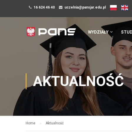
16 624 46 40
uczelnia@pansjar.edu.pl
WYDZIAŁY
STUD
AKTUALNOŚĆ
Home
Aktualność