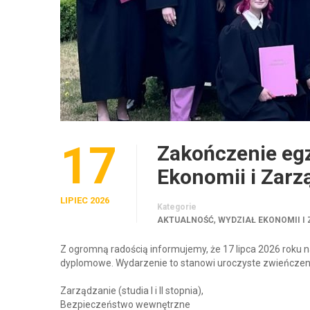
17
Zakończenie eg
Ekonomii i Zarz
LIPIEC 2026
Kategorie
,
AKTUALNOŚĆ
WYDZIAŁ EKONOMII I
Z ogromną radością informujemy, że 17 lipca 2026 roku 
dyplomowe. Wydarzenie to stanowi uroczyste zwieńczenie
Zarządzanie (studia I i II stopnia),
Bezpieczeństwo wewnętrzne