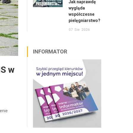
Jak naprawdę
wygląda
współczesne
pielęgniarstwo?
07
Sie
2026
INFORMATOR
NS w
enie