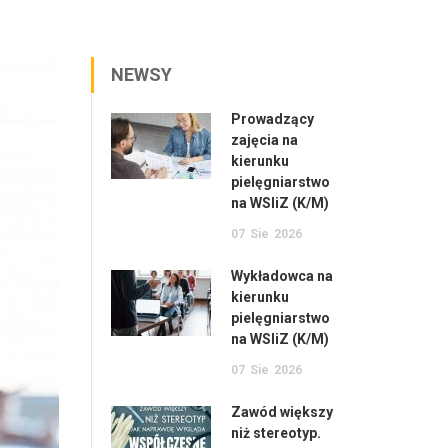
NEWSY
Prowadzący
zajęcia na
kierunku
pielęgniarstwo
na WSIiZ (K/M)
07
Sie
2026
Wykładowca na
kierunku
pielęgniarstwo
na WSIiZ (K/M)
07
Sie
2026
Zawód większy
niż stereotyp.