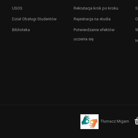
USOS
Rekrutacja krok po kroku
S
Dział Obsługi Studentów
Rejestracja na studia
O
Biblioteka
Potwierdzanie efektów
W
uczenia się
I
Tłumacz Migam