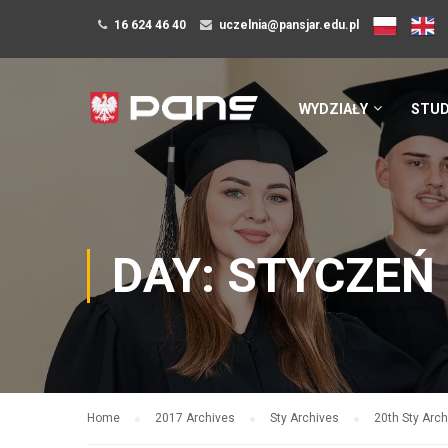
16 624 46 40
uczelnia@pansjar.edu.pl
WYDZIAŁY
STUD
DAY: STYCZEŃ 
Home
2017 Archives
Sty Archives
20th Sty Arc