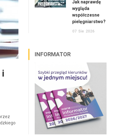
Jak naprawdę
wygląda
współczesne
pielęgniarstwo?
07
Sie
2026
INFORMATOR
 i
przez
ódzkiego