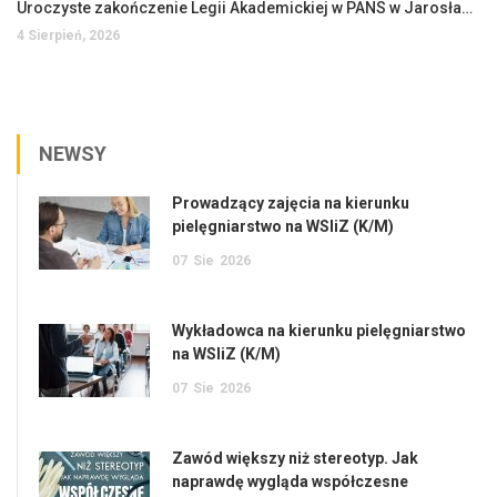
Uroczyste zakończenie Legii Akademickiej w PANS w Jarosławiu
4 Sierpień, 2026
NEWSY
Prowadzący zajęcia na kierunku
pielęgniarstwo na WSIiZ (K/M)
07
Sie
2026
Wykładowca na kierunku pielęgniarstwo
na WSIiZ (K/M)
07
Sie
2026
Zawód większy niż stereotyp. Jak
naprawdę wygląda współczesne