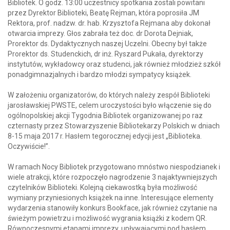
Bibliotek. O godz. 13:00 uczestnicy spotkania zostali powitani
przez Dyrektor Biblioteki, Beatę Rejman, która poprosiła JM
Rektora, prof. nadzw. dr. hab. Krzysztofa Rejmana aby dokonał
otwarcia imprezy. Głos zabrała też doc. dr Dorota Dejniak,
Prorektor ds. Dydaktycznych naszej Uczelni. Obecny był także
Prorektor ds. Studenckich, dr inż. Ryszard Pukała, dyrektorzy
instytutów, wykładowcy oraz studenci, jak również młodzież szkół
ponadgimnazjalnych i bardzo młodzi sympatycy książek.
W założeniu organizatorów, do których należy zespół Biblioteki
jarosławskiej PWSTE, celem uroczystości było włączenie się do
ogólnopolskiej akcji Tygodnia Bibliotek organizowanej po raz
czternasty przez Stowarzyszenie Bibliotekarzy Polskich w dniach
8-15 maja 2017 r. Hasłem tegorocznej edycji jest „Biblioteka.
Oczywiście!”.
W ramach Nocy Bibliotek przygotowano mnóstwo niespodzianek i
wiele atrakcji, które rozpoczęło nagrodzenie 3 najaktywniejszych
czytelników Biblioteki. Kolejną ciekawostką była możliwość
wymiany przyniesionych książek na inne. Interesujące elementy
wydarzenia stanowiły konkurs Bookface, jak również czytanie na
świeżym powietrzu i możliwość wygrania książki z kodem QR.
Równoczesnymi etapami imprezy, upływającymi pod hasłem