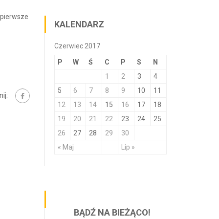
o pierwsze
KALENDARZ
Czerwiec 2017
P
W
Ś
C
P
S
N
1
2
3
4
5
6
7
8
9
10
11
ij:
12
13
14
15
16
17
18
19
20
21
22
23
24
25
26
27
28
29
30
« Maj
Lip »
BĄDŹ NA BIEŻĄCO!