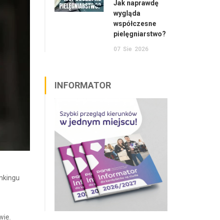
Jak naprawdę
wygląda
współczesne
pielęgniarstwo?
07
Sie
2026
INFORMATOR
o
nkingu
wie.