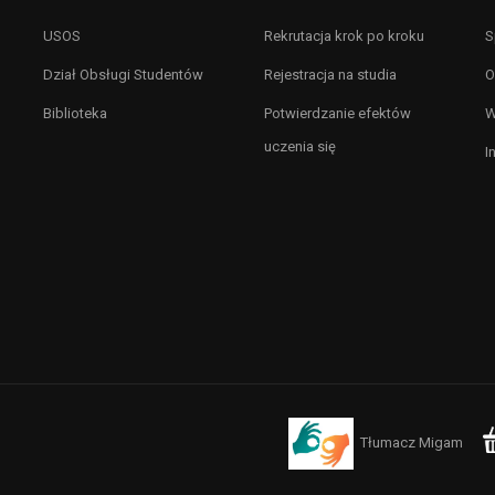
USOS
Rekrutacja krok po kroku
S
Dział Obsługi Studentów
Rejestracja na studia
O
Biblioteka
Potwierdzanie efektów
W
uczenia się
I
Tłumacz Migam