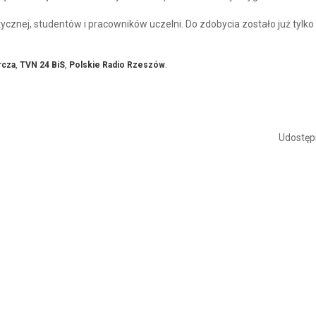
tycznej, studentów i pracowników uczelni. Do zdobycia zostało już tylk
rcza
,
TVN 24 BiS
,
Polskie Radio Rzeszów
.
Udostępn