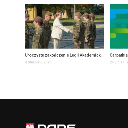
Uroczyste zakończenie Legii Akademickiej w PANS w Jarosławiu
Carpathi
4 Sierpień, 2026
24 Lipiec, 