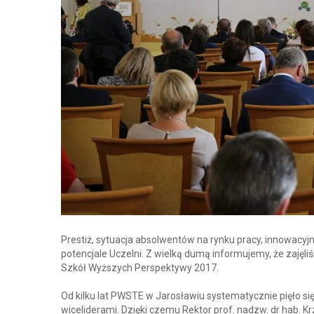
Prestiż, sytuacja absolwentów na rynku pracy, innowacyjno
potencjale Uczelni. Z wielką dumą informujemy, że zaj
Szkół Wyższych Perspektywy 2017.
Od kilku lat PWSTE w Jarosławiu systematycznie pięło się
wiceliderami. Dzięki czemu Rektor prof. nadzw. dr hab. 