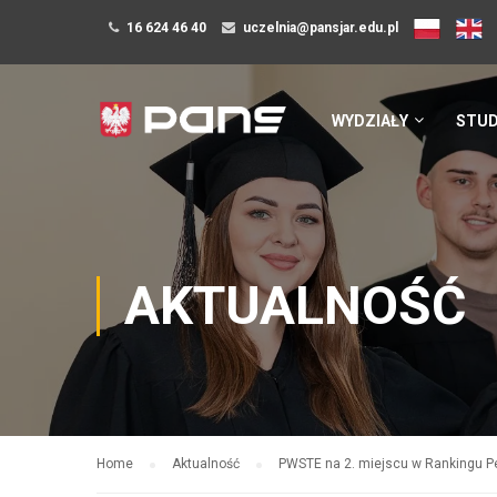
16 624 46 40
uczelnia@pansjar.edu.pl
WYDZIAŁY
STUD
AKTUALNOŚĆ
Home
Aktualność
PWSTE na 2. miejscu w Rankingu P