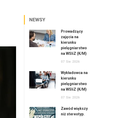
NEWSY
Prowadzący
zajęcia na
kierunku
pielęgniarstwo
na WSIiZ (K/M)
07
Sie
2026
Wykładowca na
kierunku
pielęgniarstwo
na WSIiZ (K/M)
07
Sie
2026
Zawód większy
niż stereotyp.