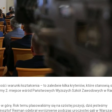
ść i warunki kształcenia – to zaledwie kilka kryteriów, które stanowią 
ęliśmy 2. miejsce wśród Państwowych Wyższych Szkół Zawodowych w Ra
 w górę. Rok temu plasowaliśmy się na szóstej pozycji, dziś jesteśmy
Krzysztof Rejman odebrał wyróżnienie podczas uroczystej gali w Warsza