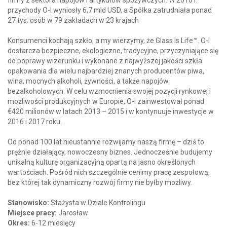
firmy z sektora napojów i artykułów spożywczych. W 2016 r.
przychody O-I wyniosły 6,7 mld USD, a Spółka zatrudniała ponad
27 tys. osób w 79 zakładach w 23 krajach
Konsumenci kochają szkło, a my wierzymy, że Glass Is Life™. O-I
dostarcza bezpieczne, ekologiczne, tradycyjne, przyczyniające się
do poprawy wizerunku i wykonane z najwyższej jakości szkła
opakowania dla wielu najbardziej znanych producentów piwa,
wina, mocnych alkoholi, żywności, a także napojów
bezalkoholowych. W celu wzmocnienia swojej pozycji rynkowej i
możliwości produkcyjnych w Europie, O-I zainwestował ponad
€420 milionów w latach 2013 – 2015 i w kontynuuje inwestycje w
2016 i 2017 roku.
Od ponad 100 lat nieustannie rozwijamy naszą firmę – dziś to
prężnie działający, nowoczesny biznes. Jednocześnie budujemy
unikalną kulturę organizacyjną opartą na jasno określonych
wartościach. Pośród nich szczególnie cenimy pracę zespołową,
bez której tak dynamiczny rozwój firmy nie byłby możliwy.
Stanowisko:
Stażysta w Dziale Kontrolingu
Miejsce pracy:
Jarosław
Okres:
6-12 miesięcy