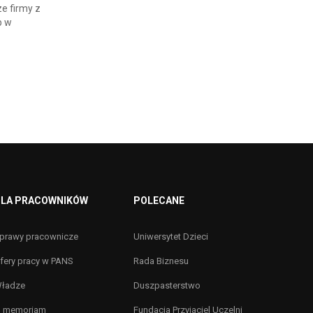
ze firmy z
b w
LA PRACOWNIKÓW
POLECANE
prawy pracownicze
Uniwersytet Dzieci
fery pracy w PANS
Rada Biznesu
ładze
Duszpasterstwo
n memoriam
Fundacja Przyjaciel Uczelni