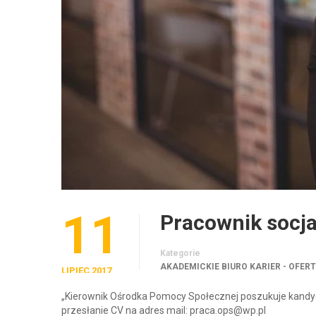
11
Pracownik socja
Kategorie
AKADEMICKIE BIURO KARIER - OFER
LIPIEC 2017
„Kierownik Ośrodka Pomocy Społecznej poszukuje kandyd
przesłanie CV na adres mail: praca.ops@wp.pl