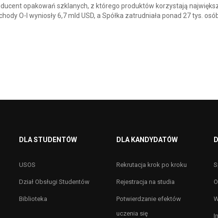
 producent opakowań szklanych, z którego produktów korzystają najwięks
chody O-I wyniosły 6,7 mld USD, a Spółka zatrudniała ponad 27 tys. osó
DLA STUDENTÓW
DLA KANDYDATÓW
D
USOS
Rekrutacja krok po kroku
S
Dział Obsługi Studentów
Rejestracja na studia
O
Biblioteka
Potwierdzanie efektów
W
uczenia się
I