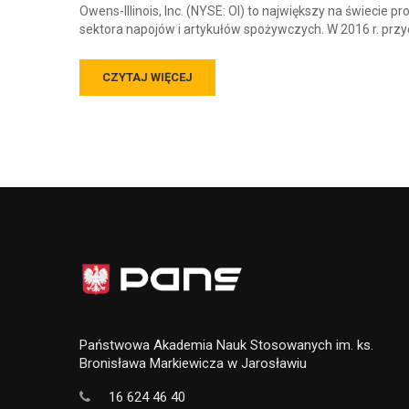
Owens-Illinois, Inc. (NYSE: OI) to największy na świecie
sektora napojów i artykułów spożywczych. W 2016 r. przy
CZYTAJ WIĘCEJ
Państwowa Akademia Nauk Stosowanych im. ks.
Bronisława Markiewicza w Jarosławiu
16 624 46 40