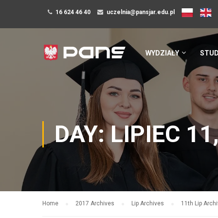
16 624 46 40
uczelnia@pansjar.edu.pl
WYDZIAŁY
STUD
DAY: LIPIEC 11
Home
2017 Archives
Lip Archives
11th Lip Arch