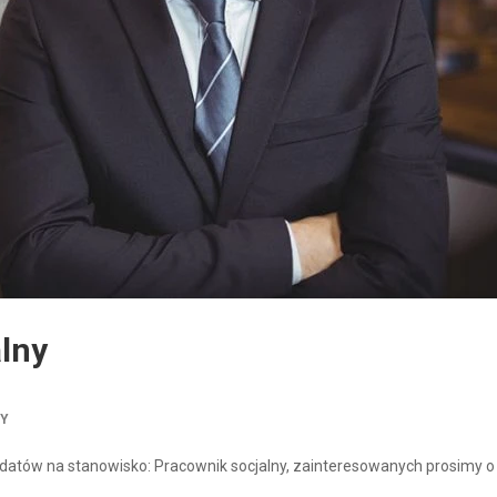
lny
TY
atów na stanowisko: Pracownik socjalny, zainteresowanych prosimy o