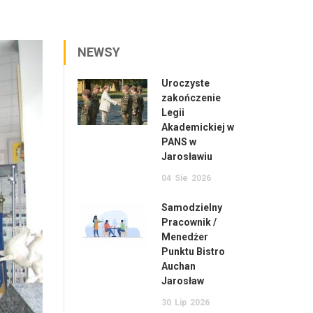
NEWSY
Uroczyste
zakończenie
Legii
Akademickiej w
PANS w
Jarosławiu
04
Sie
2026
Samodzielny
Pracownik /
Menedżer
Punktu Bistro
Auchan
Jarosław
30
Lip
2026