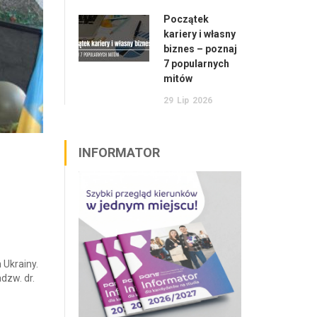
Początek
kariery i własny
biznes – poznaj
7 popularnych
mitów
29
Lip
2026
INFORMATOR
 Ukrainy.
dzw. dr.