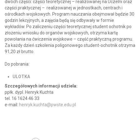
dwóch części: części teoretycznej – realizowanej na Uczelni oraz
części praktycznej – realizowanej w jednostkach, centrach i
ośrodkach wojskowych. Program nauczania obejmował będzie 30
godzin lekcyjnych, a zajęcia będą się odbywały w formie
wykładów. Po zaliczeniu części teoretycznej student ochotnik po
złożeniu wniosku do organów wojskowych, otrzyma kartę
powołania na ćwiczenia wojskowe – część praktyczną programu.
Za każdy dzień szkolenia poligonowego student-ochotnik otrzyma
91,20 zł brutto.
Do pobrania:
ULOTKA
Szczegółowych informacji udziela:
ppłk. dypl. Henryk Kuchta
tel. 16 1624 46 33
e-mail:
henryk.kuchta@pwste.edu.pl