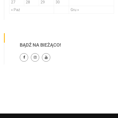
27
28
29
30
« Paź
Gru »
BĄDŹ NA BIEŻĄCO!