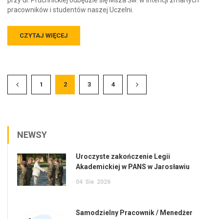
pracowników i studentów naszej Uczelni.
CZYTAJ WIĘCEJ
1
2
3
4
NEWSY
Uroczyste zakończenie Legii
Akademickiej w PANS w Jarosławiu
04
Sie
2026
Samodzielny Pracownik / Menedżer