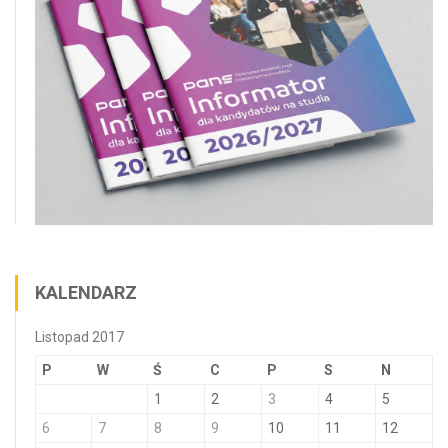
KALENDARZ
Listopad 2017
P
W
Ś
C
P
S
N
1
2
3
4
5
6
7
8
9
10
11
12