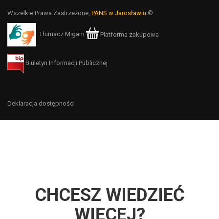
Wszelkie Prawa Zastrzeżone,
PANS w Jarosławiu
©
Tłumacz Migam
Platforma zakupowa
Biuletyn Informacji Publicznej
Deklaracja dostępności
CHCESZ WIEDZIEĆ
WIĘCEJ?