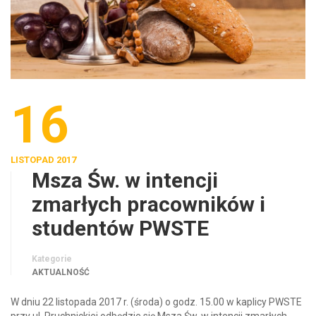
16
LISTOPAD 2017
Msza Św. w intencji
zmarłych pracowników i
studentów PWSTE
Kategorie
AKTUALNOŚĆ
W dniu 22 listopada 2017 r. (środa) o godz. 15.00 w kaplicy PWSTE
przy ul. Pruchnickiej odbędzie się Msza Św. w intencji zmarłych