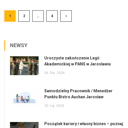
1
2
…
4
NEWSY
Uroczyste zakończenie Legii
Akademickiej w PANS w Jarosławiu
04
Sie
2026
Samodzielny Pracownik / Menedżer
Punktu Bistro Auchan Jarosław
30
Lip
2026
Początek kariery i własny biznes – poznaj
7 popularnych mitów