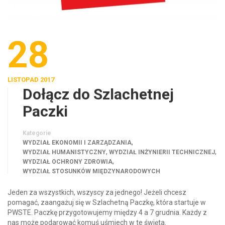
28
LISTOPAD 2017
Dołącz do Szlachetnej
Paczki
Kategorie
,
WYDZIAŁ EKONOMII I ZARZĄDZANIA
,
,
WYDZIAŁ HUMANISTYCZNY
WYDZIAŁ INŻYNIERII TECHNICZNEJ
,
WYDZIAŁ OCHRONY ZDROWIA
WYDZIAŁ STOSUNKÓW MIĘDZYNARODOWYCH
Jeden za wszystkich, wszyscy za jednego! Jeżeli chcesz
pomagać, zaangażuj się w Szlachetną Paczkę​, która startuje w
PWSTE. Paczkę przygotowujemy między 4 a 7 grudnia. Każdy z
nas może podarować komuś uśmiech w te święta.
Pomóc można indywidualnie, wrzucając coś