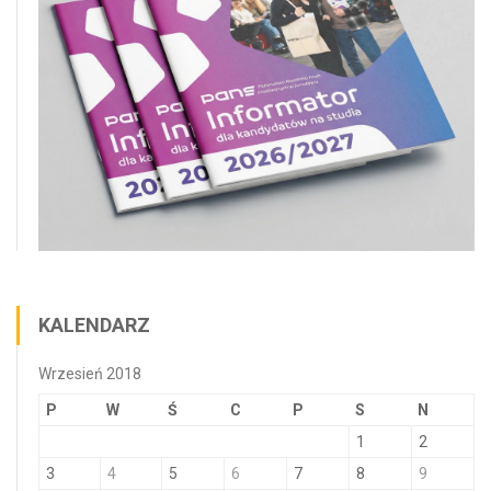
KALENDARZ
Wrzesień 2018
P
W
Ś
C
P
S
N
1
2
3
4
5
6
7
8
9