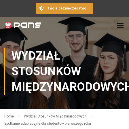
Twoje bezpieczeństwo
WYDZIAŁ
STOSUNKÓW
MIĘDZYNARODOWYC
Home
Wydział Stosunków Międzynarodowych
Spotkanie adaptacyjne dla studentów pierwszego roku