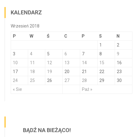
KALENDARZ
Wrzesień 2018
P
W
Ś
C
P
S
N
1
2
3
4
5
6
7
8
9
10
11
12
13
14
15
16
17
18
19
20
21
22
23
24
25
26
27
28
29
30
« Sie
Paź »
BĄDŹ NA BIEŻĄCO!