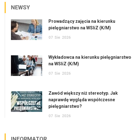
NEWSY
Prowadzący zajęcia na kierunku
pielęgniarstwo na WSIiZ (K/M)
07
Sie
2026
Wykładowca na kierunku pielęgniarstwo
na WSIiZ (K/M)
07
Sie
2026
Zawód większy niż stereotyp. Jak
naprawdę wygląda współczesne
pielęgniarstwo?
07
Sie
2026
INFORMATOR