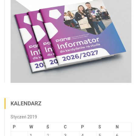
KALENDARZ
Styczeń 2019
P
W
Ś
C
P
S
N
1
2
3
4
5
6