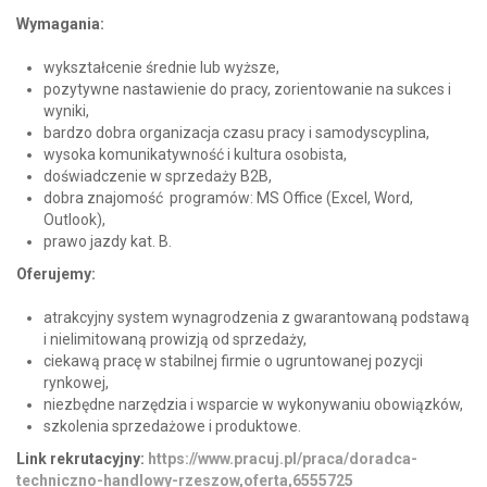
Wymagania:
wykształcenie średnie lub wyższe,
pozytywne nastawienie do pracy, zorientowanie na sukces i
wyniki,
bardzo dobra organizacja czasu pracy i samodyscyplina,
wysoka komunikatywność i kultura osobista,
doświadczenie w sprzedaży B2B,
dobra znajomość programów: MS Office (Excel, Word,
Outlook),
prawo jazdy kat. B.
Oferujemy:
atrakcyjny system wynagrodzenia z gwarantowaną podstawą
i nielimitowaną prowizją od sprzedaży,
ciekawą pracę w stabilnej firmie o ugruntowanej pozycji
rynkowej,
niezbędne narzędzia i wsparcie w wykonywaniu obowiązków,
szkolenia sprzedażowe i produktowe.
Link rekrutacyjny:
https://www.pracuj.pl/praca/doradca-
techniczno-handlowy-rzeszow,oferta,6555725