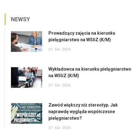
NEWSY
Prowadzący zajęcia na kierunku
pielęgniarstwo na WSIiZ (K/M)
07
Sie
2026
Wykładowca na kierunku pielęgniarstwo
na WSIiZ (K/M)
07
Sie
2026
Zawód większy niż stereotyp. Jak
naprawdę wygląda współczesne
pielęgniarstwo?
07
Sie
2026