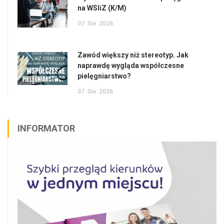
na WSIiZ (K/M)
07
Sie
2026
Zawód większy niż stereotyp. Jak
naprawdę wygląda współczesne
pielęgniarstwo?
07
Sie
2026
INFORMATOR