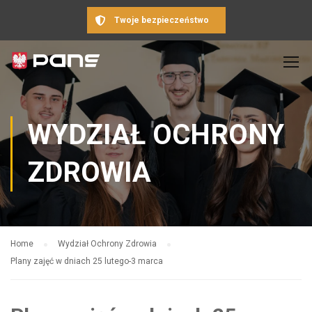
Twoje bezpieczeństwo
WYDZIAŁ OCHRONY
ZDROWIA
Home
Wydział Ochrony Zdrowia
Plany zajęć w dniach 25 lutego-3 marca