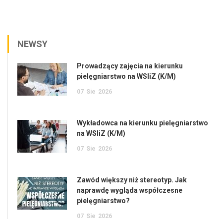
NEWSY
Prowadzący zajęcia na kierunku
pielęgniarstwo na WSIiZ (K/M)
07
Sie
2026
Wykładowca na kierunku pielęgniarstwo
na WSIiZ (K/M)
07
Sie
2026
Zawód większy niż stereotyp. Jak
naprawdę wygląda współczesne
pielęgniarstwo?
07
Sie
2026