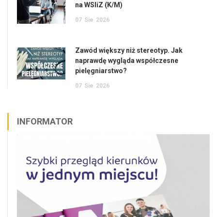
na WSIiZ (K/M)
07
Sie
2026
Zawód większy niż stereotyp. Jak
naprawdę wygląda współczesne
pielęgniarstwo?
07
Sie
2026
INFORMATOR