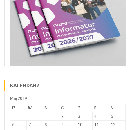
KALENDARZ
Maj 2019
P
W
Ś
C
P
S
N
1
2
3
4
5
6
7
8
9
10
11
12