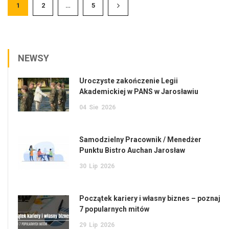
1
2
…
5
NEWSY
Uroczyste zakończenie Legii
Akademickiej w PANS w Jarosławiu
04
Sie
2026
Samodzielny Pracownik / Menedżer
Punktu Bistro Auchan Jarosław
30
Lip
2026
Początek kariery i własny biznes – poznaj
7 popularnych mitów
29
Lip
2026