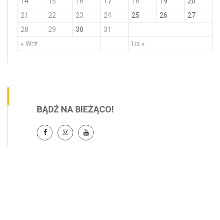
14
15
16
17
18
19
20
21
22
23
24
25
26
27
28
29
30
31
« Wrz
Lis »
BĄDŹ NA BIEŻĄCO!