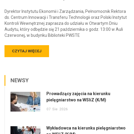
Dyrektor Instytutu Ekonomii i Zarządzania, Pełnomocnik Rektora
ds. Centrum Innowacji i Transferu Technologii oraz Polski Instytut
Kontroli Wewnętrznej zaprasza do udziału w Otwartym Dniu
Audytu, który odbędzie się 21 października o godz. 13:00 w Auli
Czerwonej, w budynku Biblioteki PWSTE
CZYTAJ WIĘCEJ
NEWSY
Prowadzący zajęcia na kierunku
pielęgniarstwo na WSIiZ (K/M)
07
Sie
2026
Wykładowca na kierunku pielęgniarstwo