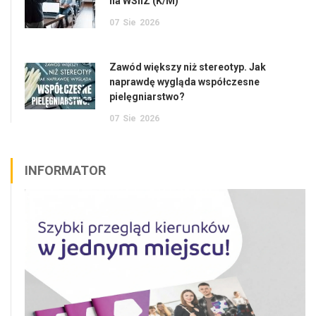
na WSIiZ (K/M)
07
Sie
2026
Zawód większy niż stereotyp. Jak
naprawdę wygląda współczesne
pielęgniarstwo?
07
Sie
2026
INFORMATOR